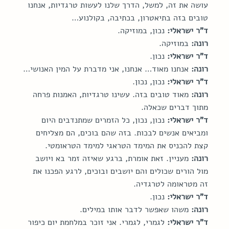
עושה את זה, למשל, הדרך שלנו לעשות טרגדיות, אנחנו 
טובים בזה בתיאטרון, בכתיבה, בקולנוע…
ד"ר ישראלי:
 נכון, במוזיקה.
רונה:
 במוזיקה.
ד"ר ישראלי:
 נכון.
רונה:
 אנחנו מאוד… אנחנו, אני מדברת על המין האנושי…
ד"ר ישראלי:
 נכון, נכון.
רונה:
 מאוד טובים בזה. עשינו טרגדיות, האמנות פרחה 
מתוך דברים שכאלה.
ד"ר ישראלי:
 נכון, נכון, כל הזמרים שמתנדבים היום 
ומביאים אנשים לבכות. בזה שהם בוכים, הם מצליחים 
קצת להכניס את המימד הטראגי למימד הטראומטי.
רונה:
 מעניין. זאת אומרת, ברגע שאיזה זמר בא ויושב 
מול הורים שכולים והם יושבים ובוכים, לרגע הפכנו את 
זה מטראומה לטרגדיה.
ד"ר ישראלי:
 נכון.
רונה:
 משהו שאפשר לדבר אותו במילים.
ד"ר ישראלי:
 לגמרי, לגמרי. אני זוכר במלחמת יום כיפור 