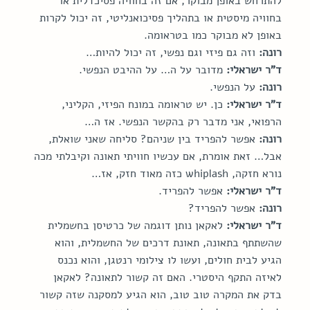
להתרחש באופן מבוקר, אם זה בחוויה פסיכדלית או 
בחוויה מיסטית או בתהליך פסיכואנליטי, זה יכול לקרות 
באופן לא מבוקר כמו בטראומה.
רונה:
 וזה גם פיזי וגם נפשי, זה יכול להיות…
ד"ר ישראלי:
 מדובר על ה… על ההיבט הנפשי.
רונה:
 על הנפשי.
ד"ר ישראלי:
 כן. יש טראומה במונח הפיזי, הקליני, 
הרפואי, אני מדבר רק בהקשר הנפשי. אז ה…
רונה:
 אפשר להפריד בין שניהם? סליחה שאני שואלת, 
אבל… זאת אומרת, אם עכשיו חוויתי תאונה וקיבלתי מכה 
נורא חזקה, whiplash כזה מאוד חזק, אז…
ד"ר ישראלי:
 אפשר להפריד.
רונה:
 אפשר להפריד?
ד"ר ישראלי:
 לאקאן נותן דוגמה של כרטיסן בחשמלית 
שהשתתף בתאונה, תאונת דרכים של החשמלית, והוא 
הגיע לבית חולים, ועשו לו צילומי רנטגן, והוא נכנס 
לאיזה התקף היסטרי. האם זה קשור לתאונה? לאקאן 
בדק את המקרה טוב טוב, הוא הגיע למסקנה שזה קשור 