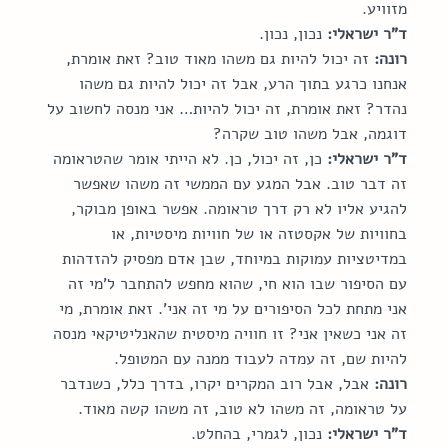
מזוויע.
ד"ר ישראלי:
 נכון, נכון.
רונה:
 זה יכול להיות גם משהו מאוד טוב? זאת אומרת, 
אנחנו כרגע בתוך הרע, אבל זה יכול להיות גם משהו 
נהדר? זאת אומרת, זה יכול להיות… אני מנסה לחשוב על 
דוגמה, אבל משהו טוב שקרה?
ד"ר ישראלי:
 כן, זה יכול, כן. לא הייתי אומר שהטראומה 
זה דבר טוב. אבל המגע עם הממשי זה משהו שאפשר 
להגיע אליו לא רק דרך טראומה. אפשר באופן מבוקר, 
בחוויות של אקסטזה או של חוויות מיסטיות, או 
במדיטציות עמוקות במיוחד, שבן אדם מפסיק להזדהות 
עם הסיפור שבו הוא חי, שהוא מחפש להתחבר ל'מי זה 
אני מתחת לכל הסיפורים על מי זה אני'. זאת אומרת, מי 
זה אני כשאין אני? זו חוויה מיסטית שהאנליטיקאי מנסה 
להיות שם, זה עמדה לעבוד ממנה עם המטופל.
רונה:
 אבל, אבל רוב המקרים יקרו, בדרך כלל, כשנדבר 
על טראומה, זה משהו לא טוב, זה משהו קשה מאוד.
ד"ר ישראלי:
 נכון, לגמרי, בהחלט.