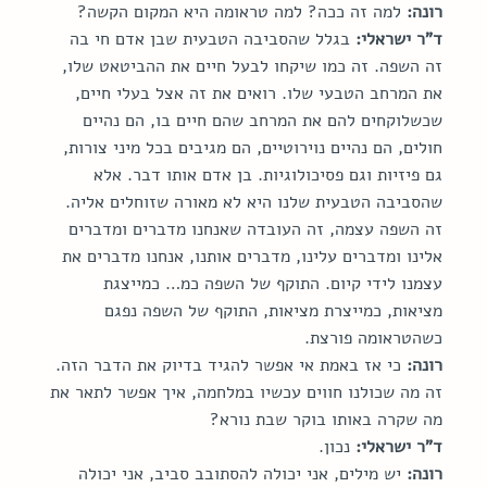
רונה:
 למה זה ככה? למה טראומה היא המקום הקשה?
ד"ר ישראלי:
 בגלל שהסביבה הטבעית שבן אדם חי בה 
זה השפה. זה כמו שיקחו לבעל חיים את ההביטאט שלו, 
את המרחב הטבעי שלו. רואים את זה אצל בעלי חיים, 
שכשלוקחים להם את המרחב שהם חיים בו, הם נהיים 
חולים, הם נהיים נוירוטיים, הם מגיבים בכל מיני צורות, 
גם פיזיות וגם פסיכולוגיות. בן אדם אותו דבר. אלא 
שהסביבה הטבעית שלנו היא לא מאורה שזוחלים אליה. 
זה השפה עצמה, זה העובדה שאנחנו מדברים ומדברים 
אלינו ומדברים עלינו, מדברים אותנו, אנחנו מדברים את 
עצמנו לידי קיום. התוקף של השפה כמ… כמייצגת 
מציאות, כמייצרת מציאות, התוקף של השפה נפגם 
כשהטראומה פורצת.
רונה:
 כי אז באמת אי אפשר להגיד בדיוק את הדבר הזה. 
זה מה שכולנו חווים עכשיו במלחמה, איך אפשר לתאר את 
מה שקרה באותו בוקר שבת נורא?
ד"ר ישראלי:
 נכון.
רונה:
 יש מילים, אני יכולה להסתובב סביב, אני יכולה 