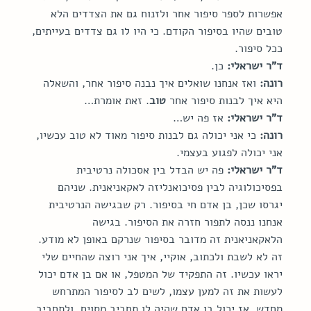
אפשרות לספר סיפור אחר ולזנוח גם את הצדדים הלא 
טובים שהיו בסיפור הקודם. כי היו לו גם צדדים בעייתים, 
ככל סיפור.
ד"ר ישראלי:
 כן.
רונה:
 ואז אנחנו שואלים איך נבנה סיפור אחר, והשאלה 
היא איך לבנות סיפור אחר 
טוב
. זאת אומרת…
ד"ר ישראלי:
 אז פה יש…
רונה:
 כי אני יכולה גם לבנות סיפור מאוד לא טוב עכשיו, 
אני יכולה לפגוע בעצמי.
ד"ר ישראלי:
 פה יש הבדל בין אסכולה נרטיבית 
בפסיכולוגיה לבין פסיכואנליזה לאקאניאנית. שניהם 
יגרסו שכן, בן אדם חי בסיפור. רק שבגישה הנרטיבית 
אנחנו ננסה לתפור חזרה את הסיפור. בגישה 
הלאקאניאנית זה מדובר בסיפור שנרקם באופן לא מודע. 
זה לא לשבת ולכתוב, אוקיי, איך אני רוצה שהחיים שלי 
יראו עכשיו. זה התפקיד של המטפל, או אם בן אדם יכול 
לעשות את זה למען עצמו, לשים לב לסיפור המתרחש 
מחדש. אז יכול בן אדם שהיה לו תחביב מסוים, ולתחביב 