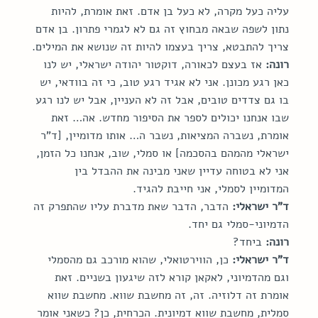
עליה כעל מקרה, לא כעל בן אדם. זאת אומרת, להיות 
נתון לשפה שבאה מבחוץ זה גם לא לגמרי פתרון. בן אדם 
צריך להתבטא, צריך בעצמו להיות זה שנושא את המילים.
רונה:
 אז בעצם לכאורה, דוקטור יהודה ישראלי, יש לנו 
כאן רגע מכונן. אני לא אגיד רגע טוב, כי זה בוודאי, יש 
בו גם צדדים טובים, אבל זה לא העניין, אבל יש לנו רגע 
שבו אנחנו יכולים לספר את הסיפור מחדש. אה… זאת 
אומרת, נשברה המציאות, נשבר ה… אותו מדומיין, [ד"ר 
ישראלי מהמהם בהסכמה] או סמלי, שוב, אנחנו כל הזמן, 
אני לא בטוחה עדיין שאני מבינה את ההבדל בין 
המדומיין לסמלי, אני חייבת להגיד.
ד"ר ישראלי:
 הדבר, הדבר שאת מדברת עליו שהתפרק זה 
הדמיוני-סמלי גם יחד.
רונה:
 ביחד?
ד"ר ישראלי:
 כן, הווירטואלי, שהוא מורכב גם מהסמלי 
וגם מהדמיוני, לאקאן קורא לזה שיגעון בשניים. זאת 
אומרת זה דלוזיה. זה, זה מחשבת שווא. מחשבת שווא 
סמלית, מחשבת שווא דמיונית. הכרחית, כן? כשאני אומר 