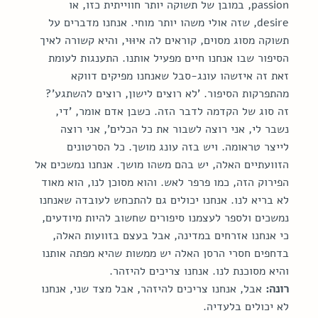
passion, במובן של תשוקה יותר חווייתית כזו, או 
desire, שזה אולי משהו יותר מוחי. אנחנו מדברים על 
תשוקה מסוג מסוים, קוראים לה איוּּוּי, והיא קשורה לאיך 
הסיפור שבו אנחנו חיים מפעיל אותנו. התענגות לעומת 
זאת זה איזשהו עונג-סבל שאנחנו מפיקים דווקא 
מהתפרקות הסיפור. 'לא רוצים לישון, רוצים להשתגע'? 
זה סוג של הקדמה לדבר הזה. כשבן אדם אומר, 'די, 
נשבר לי, אני רוצה לשבור את כל הכלים', אני רוצה 
לייצר טראומה. ויש בזה עונג מושך. כל הסרטונים 
הזוועתיים האלה, יש בהם משהו מושך. אנחנו נמשכים אל 
הפירוק הזה, כמו פרפר לאש. והוא מסוכן לנו, הוא מאוד 
לא בריא לנו. אנחנו יכולים גם להתכחש לעובדה שאנחנו 
נמשכים ולספר לעצמנו סיפורים שחשוב להיות מיודעים, 
כי אנחנו אזרחים במדינה, אבל בעצם בזוועות האלה, 
בדחפים חסרי הרסן האלה יש ממשות שהיא מפתה אותנו 
והיא מסוכנת לנו. אנחנו צריכים להיזהר.
רונה:
 אבל, אנחנו צריכים להיזהר, אבל מצד שני, אנחנו 
לא יכולים בלעדיה.