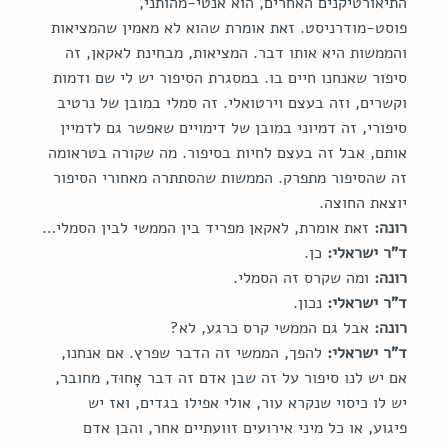
התיאורטיקנים האחרים, הוא אנטי-מהותני, 
פוסט-מודרניסט. זאת אומרת שהוא לא מאמין שהמציאות 
והממשות היא אותו דבר. המציאות, מבחינת לאקאן, זה 
סיפור שאנחנו חיים בו. במסגרת הסיפור יש לי שם ודמות 
וקשרים, וזה בעצם וירטואלי. זה סמלי במובן של נרטיב 
סיפורי, זה דמיוני במובן של דימויים שאפשר גם לדמיין 
אותם, אבל זה בעצם לחיות בסיפור. מה שקורה בטראומה 
זה שהסיפור מתפרק. הממשות שהסתתרה מאחורי הסיפור 
יוצאת החוצה.
רונה:
 זאת אומרת, לאקאן מפריד בין הממשי לבין הסמלי…
ד"ר ישראלי:
 כן.
רונה:
 ומה שקרס זה הסמלי.
ד"ר ישראלי:
 נכון.
רונה:
 אבל גם הממשי קרס כרגע, לא?
ד"ר ישראלי:
 להפך, הממשי זה הדבר שפרץ. אם אנחנו, 
אם יש לנו סיפור על זה שבן אדם זה דבר אָחוּד, מחובר, 
יש לו כיסוי שנקרא עור, אולי אפילו בגדים, ואז יש 
פיגוע, או כל מיני אירועים זוועתיים אחר, והבן אדם 