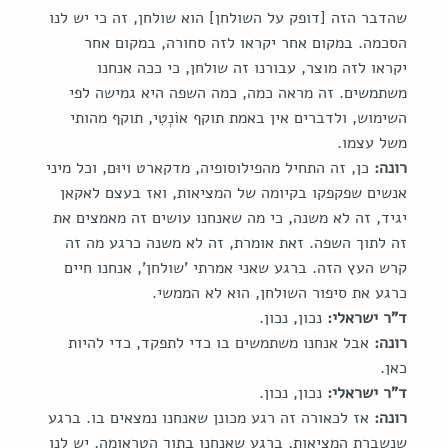
שהדבר הזה [דופק על השולחן] הוא שולחן, זה כי יש לנו 
הסכמה. במקום אחר יקראו לזה סחורה, במקום אחר 
יקראו לזה מוצר, עבורנו זה שולחן, כי ככה אנחנו 
משתמשים. זה מראה כמה, כמה השפה היא גמישה לפי 
השימוש, ולדברים אין באמת תוקף אוֹנְטִי, תוקף מהותי 
משל עצמו.
רונה:
 כן, זה התחיל מהפילוסופיה, מדקארט ויוּם, וכל מיני 
אנשים שפקפקו בקיומה של המציאות, ואז בעצם לאקאן 
יגיד, זה לא משנה, כי מה שאנחנו עושים זה מאמצים את 
זה לתוך השפה. זאת אומרת, זה לא משנה כרגע מה זה 
קרש העץ הזה. ברגע שאני אמרתי 'שולחן', אנחנו חיים 
כרגע את סיפור השולחן, הוא לא הממשי.
ד"ר ישראלי:
 נכון, נכון.
רונה:
 אבל אנחנו משתמשים בו כדי לתפקד, כדי להיות 
כאן.
ד"ר ישראלי:
 נכון, נכון.
רונה:
 אז לכאורה זה רגע מכונן שאנחנו נמצאים בו. ברגע 
שנשברת המציאות, ברגע שאנחנו בתוך הטראומה, יש לנו 