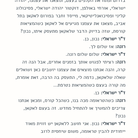
בדרום ופתח את הקלפים בעצם, ומצאנו את עצמנו, יהודה 
ישראלי, אורחי באולפן, דוקטור יהודה ישראלי, פסיכולוג 
קליני ופסיכואנליטיקאי, מייסד וחבר בפורום לאקאן בתל 
אביב, מצאנו את עצמנו מגיעים אל לאקאן כשהמציאות 
קורסת, שזה בדיוק הדבר שלאקאן מתעסק איתו, נכון?
ד"ר ישראלי:
 נכון, כן.
רונה:
 אז שלום לך.
ד"ר ישראלי:
 שלום שלום רונה.
רונה:
 רציתי לפגוש אותך בזמנים אחרים, אבל הנה זה 
קרה, והנה אנחנו מוצאים את עצמנו יושבים כאן ושואלים 
שאלה שלאקאן, נדמה לי, התעסק בה הרבה, זאת אומרת, 
מה קורה בעצם כשהמציאות נטרפת…
ד"ר ישראלי:
 כן.
רונה:
 כשהטראומה מכה בנו, כשהכל קורס, ומכאן אנחנו 
צריכים להמשיך או להתחיל מחדש. זה בעצם לאקאן, 
נכון?
ד"ר ישראלי:
 נכון. אני חושב ללאקאן יש זווית מאוד 
ייחודית להבין טראומה, משום שיחסית לרוב 