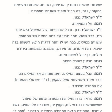
שאנחנו עושים בתסביך אדיפוס, וגם מה שאנחנו מציעים 
במקומו, וגם, זה הכול סיפור שאנחנו מספרים…
ד"ר ישראלי:
 נכון.
רונה:
 על המציאות.
ד"ר ישראלי:
 נכון. וככל שהתפיסה של המטפל היא יותר 
כזו, ככל שהוא יותר מבין עד כמה החיים של המטופל 
עשויים ממילים, ככה יש לו יותר דרגות חופש לעשות בזה 
שינוי. זאת אומרת, אז פירוש, שמשנה משמעות בעזרת 
מילים, כן יכול לשנות חיים.
רונה:
 מכיוון שהכל סיפור.
ד"ר ישראלי:
 נכון.
רונה:
 הכל בעצם המילים. זאת אומרת, אז המילים הם 
דבר מאוד משמעותי אצל לאקאן, [ד"ר ישראלי מהמהם] 
אם התחלנו מפרויד…
ד"ר ישראלי:
 נכון.
רונה:
 פרויד כן התחיל את המסורת הזאת של טיפול 
שמשתמשים בו במילים, מסַפְּרִים, שוכבים על הספה, זאת 
אומרת, המסורת הזאת מתחילה ממילים, מדיבור. 'ספּר לי, 