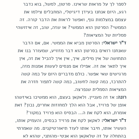
לספר לך על מראות שראינו. סרטון, למשל, בוא נדבר 
רגע, היום אנחנו בעידן דיגיטלי, המחבלים צילמו את 
עצמם במצלמות גוף, ואפשר לראות את הדבר קורה. זה 
הממשי? הסרטון הוא הממשי? או שזה, שוב, זה איזושהי 
סמליות של המציאות?
ד"ר ישראלי:
 הסרטון מביא את הממשי. אם, אם הדבר 
שאנחנו רואים בסרטון הוא דבר מזוויע, שמעורר בנו את 
התחושה של אין מילים, איך, אין איך להכיל את זה, אין 
איך לתאר את זה. אפילו אם מנסים לעשות אמנות מזה, 
מרגישים שאי אפשר. כולם מדברים היום על כמה קשה 
להתרכז, כמה קשה לחשוב, כמה קשה לתפור חזרה את 
המציאות הסמלית שנפרצה.
רונה:
 אז זה מעניין. ולאקאן בעצם, הוא ממשיכו באיזשהו 
אופן של פרויד, אבל הוא הלך למחוזות אחרים, נכון? זאת 
אומרת, הוא לקח את ה… הבסיס הוא פרויד במקור?
ד"ר ישראלי:
 לאקאן לקח את פרויד כבסיס, והעמיק אותו, 
העשיר אותו, חיבר אותו לעוד תיאורטיקנים. מה שאמרתי 
בהתחלה על זה שלאקאן הוא אנטי-מהותני, שהוא לא 