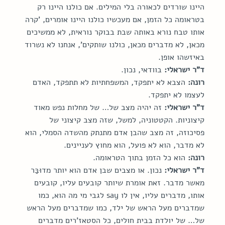
היינו שורדים לכאורה בלי המילים. אם כולנו היינו רק 
בטראומה כל הזמן, אם מעכשיו כולנו היינו אומרים, 'קרה 
אותו טבח נורא באותה שבת בבוקר נוראית, לא ממשיכים 
מכאן, לא מדברים מכאן, כולנו שותקים', אנחנו לא נשרוד 
באיזשהו אופן.
ד"ר ישראלי:
 בוודאי, נכון.
רונה:
 הצבא לא יתפקד, המשפחתיות לא תתפקד, האדם 
לעצמו לא יתפקד.
ד"ר ישראלי:
 זה יהיה מצב של… של מחלות נפש מאוד 
קיצוניות. הקטטוניה, למשל, שזה מצב קיצוני של 
פסיכוזה, זה מצב שהבן אדם מתנתק מהשדה הסמלי, הוא 
לא מדבר, הוא לא פועל, הוא מחוץ לעניינים.
רונה:
 הוא כל הזמן בתוך הטראומה.
ד"ר ישראלי:
 נכון. או מצבים שבן אדם הוא יותר מדוּבַּר 
מאשר מדבר. זאת אומרת שיותר קובעים עליו, קובעים 
אותו, מדברים עליו, אין לו say לגבי מי מה הוא, כמו 
שמדברים מעל הראש של ילד, כמו שמדברים מעל הראש 
של… של יולדת בבית חולים, כל הסטאז'רים מדברים 