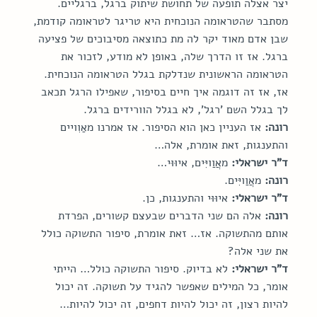
יצר אצלה תופעה של תחושת שיתוק ברגל, ברגליים. 
מסתבר שהטראומה הנוכחית היא טריגר לטראומה קודמת, 
שבן אדם מאוד יקר לה מת כתוצאה מסיבוכים של פציעה 
ברגל. אז זו הדרך שלה, באופן לא מודע, לזכור את 
הטראומה הראשונית שנדלקת בגלל הטראומה הנוכחית. 
אז, אז זה דוגמה איך חיים בסיפור, שאפילו הרגל תכאב 
לך בגלל השם 'רגל', לא בגלל הוורידים ברגל.
רונה:
 אז העניין כאן הוא הסיפור. אז אמרנו מאַוִויים 
והתענגות, זאת אומרת, אלה…
ד"ר ישראלי:
 מאֲוַויִּים, איוּוּי…
רונה:
 מאֲוַויִּים.
ד"ר ישראלי:
 איוּוּי והתענגות, כן.
רונה:
 אלה הם שני הדברים שבעצם קשורים, הפרדת 
אותם מהתשוקה. אז… זאת אומרת, סיפור התשוקה כולל 
את שני אלה?
ד"ר ישראלי:
 לא בדיוק. סיפור התשוקה כולל… הייתי 
אומר, כל המילים שאפשר להגיד על תשוקה. זה יכול 
להיות רצון, זה יכול להיות דחפים, זה יכול להיות… 