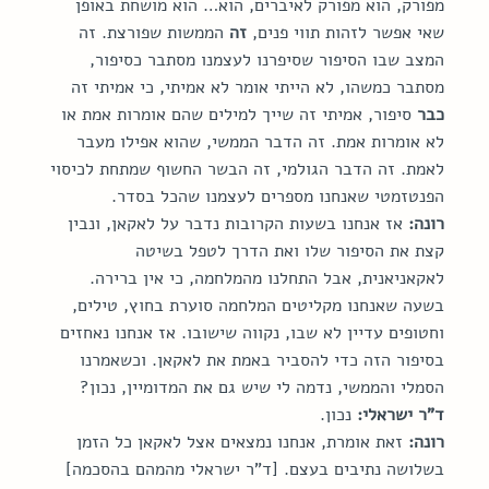
מפורק, הוא מפורק לאיברים, הוא… הוא מושחת באופן 
שאי אפשר לזהות תווי פנים, 
זה
 הממשות שפורצת. זה 
המצב שבו הסיפור שסיפרנו לעצמנו מסתבר כסיפור, 
מסתבר כמשהו, לא הייתי אומר לא אמיתי, כי אמיתי זה 
כבר
 סיפור, אמיתי זה שייך למילים שהם אומרות אמת או 
לא אומרות אמת. זה הדבר הממשי, שהוא אפילו מעבר 
לאמת. זה הדבר הגולמי, זה הבשר החשוף שמתחת לכיסוי 
הפנטזמטי שאנחנו מספרים לעצמנו שהכל בסדר.
רונה:
 אז אנחנו בשעות הקרובות נדבר על לאקאן, ונבין 
קצת את הסיפור שלו ואת הדרך לטפל בשיטה 
לאקאניאנית, אבל התחלנו מהמלחמה, כי אין ברירה. 
בשעה שאנחנו מקליטים המלחמה סוערת בחוץ, טילים, 
וחטופים עדיין לא שבו, נקווה שישובו. אז אנחנו נאחזים 
בסיפור הזה כדי להסביר באמת את לאקאן. וכשאמרנו 
הסמלי והממשי, נדמה לי שיש גם את המדומיין, נכון?
ד"ר ישראלי:
 נכון.
רונה:
 זאת אומרת, אנחנו נמצאים אצל לאקאן כל הזמן 
בשלושה נתיבים בעצם. [ד"ר ישראלי מהמהם בהסכמה] 