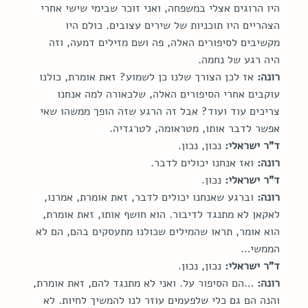
היו הרוגים אצלי במשפחה, ואני זוכר שבימי שישי אחרי 
הצהריים היו תוכניות של שירים עצובים. כולם היו 
מקשיבים לסיפורים האלה, פה ושם מזילים דמעה, וזה 
היה רגע של נחמה.
רונה:
 אז לכן הצורך שלנו כן לשמוע? זאת אומרת, כולנו 
עוקבים אחרי הסיפורים האלה, שלכאורה למה אנחנו 
צריכים עוד ועוד? אבל זה הרגע שזה הופך ממשהו שאי 
אפשר לדבר אותו, מטראומה, לטרגדיה.
ד"ר ישראלי:
 נכון, נכון.
רונה:
 ואז אנחנו יכולים לדבר.
ד"ר ישראלי:
 נכון.
רונה:
 וברגע שאנחנו יכולים לדבר, זאת אומרת, אמרנו, 
לאקאן לא מתנגד לדיבור. הוא חושף אותו, זאת אומרת, 
הוא אומר, תראו שהמילים שכולנו מתעסקים בהם, הם לא 
הממשי…
ד"ר ישראלי:
 נכון, נכון.
רונה:
 …הם הסיפור על. ואני לא מתנגד להם, זאת אומרת, 
והנה הם גם כלי שלפעמים עוזר לנו להמשיך לחיות. לא 