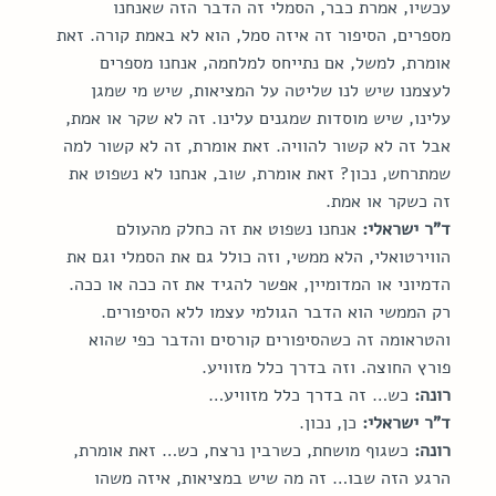
עכשיו, אמרת כבר, הסמלי זה הדבר הזה שאנחנו 
מספרים, הסיפור זה איזה סמל, הוא לא באמת קורה. זאת 
אומרת, למשל, אם נתייחס למלחמה, אנחנו מספרים 
לעצמנו שיש לנו שליטה על המציאות, שיש מי שמגן 
עלינו, שיש מוסדות שמגנים עלינו. זה לא שקר או אמת, 
אבל זה לא קשור להוויה. זאת אומרת, זה לא קשור למה 
שמתרחש, נכון? זאת אומרת, שוב, אנחנו לא נשפוט את 
זה כשקר או אמת.
ד"ר ישראלי:
 אנחנו נשפוט את זה כחלק מהעולם 
הווירטואלי, הלא ממשי, וזה כולל גם את הסמלי וגם את 
הדמיוני או המדומיין, אפשר להגיד את זה ככה או ככה. 
רק הממשי הוא הדבר הגולמי עצמו ללא הסיפורים. 
והטראומה זה כשהסיפורים קורסים והדבר כפי שהוא 
פורץ החוצה. וזה בדרך כלל מזוויע.
רונה:
 כש… זה בדרך כלל מזוויע…
ד"ר ישראלי:
 כן, נכון.
רונה:
 כשגוף מושחת, כשרבין נרצח, כש… זאת אומרת, 
הרגע הזה שבו… זה מה שיש במציאות, איזה משהו 