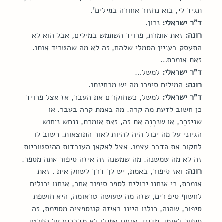
תגיד לי, בוא נחזור אחורה במילים'.
ד"ר ישראלי:
 נכון.
רונה:
 זאת אומרת, פרויד השתמש במילים, אבל הוא לא 
התעסק בעניין הסמלי שלהם, זה לא מה שהטריד אותו. 
זאת אומרת…
ד"ר ישראלי:
 למשל…
רונה:
 המילים סיפרו מה יש מבחינתו.
ד"ר ישראלי:
 למשל, כשחוקרים את העבר, אז אצל פרויד 
כן חשוב לדעת מה קרה. מה באמת קרה בעבר. או 
שניזַכֵר, או שנַבְנֶה את זה, זאת אומרת, ננחש ניחוש 
הגיוני על מה יכול היה להיות לאור התוצאות. חשוב לו 
לחקור את הדבר עצמו. אצל לאקאן העובדות ההיסטוריות 
זה לא מה שמשנה. מה שמשנה זה איזה סיפור אתה מספר.
רונה:
 ואז סיפור, באמת, יש לך דרך לשחק איתו. זאת 
אומרת, כי אנחנו יכולים לספר סיפור אחר, אנחנו יכולים 
לחשוף סיפורים, שזה מה שעושה טראומה, היא חושפת 
סיפור, שהנה, כולנו היינו באיזה קונספציה מסוימת, זה 
סיפור לאומי, מדיני, אנחנו אפילו לא מדברים על הפרטי 