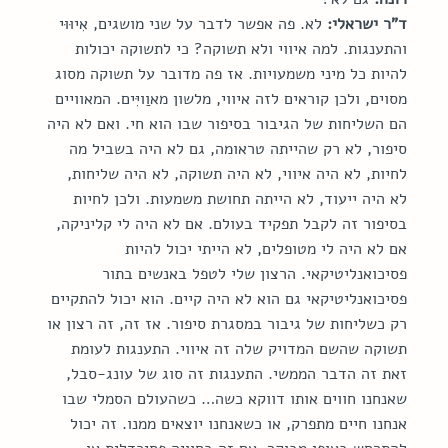
ד"ר ישראלי:
 לא. פה אפשר לדבר על שני מושגים, אִיוּוּי 
והתענגות. למה איווי ולא תשוקה? כי לתשוקה יכולות 
להיות כל מיני משמעויות. אז פה מדובר על תשוקה מסוג 
מסוים, ולכן קוראים לזה איווי, מלשון מאוַויִּים. המאוויים 
הם השליחות של הגיבור בסיפור שבו הוא חי. ואם לא היה 
סיפור, לא רק שהייתה טראומה, גם לא היה בשביל מה 
לחיות, לא היה איווי, לא היה תשוקה, לא היה שליחות, 
לא היה ייעוד, לא הייתה תחושת משמעות. ולכן לחיות 
בסיפור זה לקבל תפקיד בעולם. אם לא היה לי קליניקה, 
אם לא היה לי מטופלים, לא הייתי יכול להיות 
פסיכואנליטיקאי. הרצון שלי לטפל באנשים בתור 
פסיכואנליטיקאי גם הוא לא היה קיים. הוא יכול להתקיים 
רק כשליחות של גיבור במסגרת סיפור. אז זה, זה רצון או 
תשוקה שהשם המדויק שלה זה איווי. התענגות לעומת 
זאת זה הדבר הממשי. התענגות זה סוג של עונג-סבל, 
שאנחנו חווים אותו דווקא כשה… כשהעולם הסמלי שבו 
אנחנו חיים מתפרק, או כשאנחנו יוצאים ממנו. זה יכול 