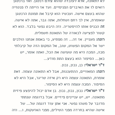
לא לתאונה, אלא לעובדה שהוא צולם רנטגן. ואז ברנטגן 
רואים לו את האיברים הפנימיים. ועד אז הייתה לו פנטזיה 
שהוא בעצם אישה. ועכשיו הוא קיבל את תמונת הרנטגן 
שאומרת, אין לך רחם ושחלות, אתה גבר, אתה לא אישה. 
זה
 הכניס אותו להיסטריה. וזה היבט נפשי בלבד. הוא לא 
קשור לפציעה לכאורה של התאונת חשמלית.
רונה:
 מעניין. אז זה… זה מפתיע, כי באמת אנחנו הולכים 
ישר אל המקום הפשוט, שוב, אל המקום הזה של קיבלתי 
מכה, המכה היא מה שעושה את הכל, ואתה אומר, יש 
כאן… הסיפור הוא בעצם התת מודע…
ד"ר ישראלי:
 כן, נכון, נכון.
רונה:
 המאוויים, ההתענגות, אבל לא התאונה עצמה. זאת 
אומרת, התאונה עצמה היא רק איזה טריגר, אבל היא לא 
הסיפור. המכה עצמה היא לא הסיפור.
ד"ר ישראלי:
 נכון, נכון, נכון. בן אדם יכול להיפצע פיזית 
מתאונה. יש, יש עניינים פיזיים. אבל בדוגמה שנתתי 
מדובר על משהו נפשי. אני אתן עוד דוגמה של… של 
אישה שהיא בחרדה מפני הטילים, מפני האזעקות, ו… וזה 