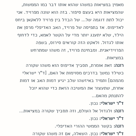
מאמין במציאות כמשהו שהוא אותו דבר כמו הממשות, 
שהמציאות היא בעצם סיפור. בזה הוא שונה מפרויד. אני 
יכול לתת דוגמה של… של הבדל בין פרויד ללאקאן ביחס 
לאדיפוס. אז בתפיסה של פרויד, האב האדיפלי מרסן את 
הילד, שלא יתענג יותר מדי על הקשר לאמא, כדי לדחוף 
אותו לגדול. ולאקט הזה קוראים סירוס, בשפה 
הפרוידיאנית. ומבחינת פרויד, זה משהו שמתרחש 
במציאות.
רונה:
 זאת אומרת, תסביך אדיפוס הוא משהו שקורה 
כשילד נמשך בדרכים מסוימות אל האם, [ד"ר ישראלי 
מהמהם] ותמיד באיזשהו שלב יגיע דמות האב או דמות 
אחרת, שתעצור את המשיכה הזאת כדי שהוא יוכל 
להתנתק מהאם…
ד"ר ישראלי:
 נכון.
רונה:
 ולגדול אל העולם, וזה תסביך שקורה במציאות…
ד"ר ישראלי:
 נכון.
רונה:
 בקשר הממשי ההורי האדיפלי.
ד"ר ישראלי:
 נכון. השאלה, אם זה משהו שקורה 