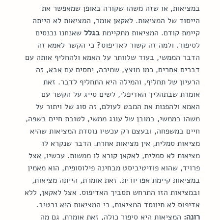
במציאות, או שזה משהו שקורה באופן שמאפשר את 
הייסוּד של המציאות. לאקאן אומר, המציאות לא הייתה 
קיימת קודם. המציאות מתקיימת 
בגלל
 שאנחנו נכנסים 
לסיפור. ולמה זה קשור לאדיפוס? כי הקשר לאמא זה 
הדבר הממשי, בעוד שלוותר על האמא ולהחליף אותה עם 
דברים אחרים, כמו מוצץ, שמיכה, יחסים עם אבא, זה 
הרעיון של תחליף, והמילה היא התחליף לדבר. זאת 
אומרת שבתהליך האדיפלי, לשים סייג על הקשר עם 
האמא ולהפנות את המבט לעולם, זה סוג של ויתור על 
משהו בממשי, במובן של עונג ממשי, לטובת חיים בשפה, 
חיים במשפחה, ובעצם רק עכשיו נוסדת המציאות שהיא 
מציאות סמלית, אין מציאות אחרת. הדבר שנקרא לו 
מציאות לא סמלית, לאקאן קורא לו ממשות. עכשיו, אצל 
פרויד, שהוא פוזיטיביסט מבחינה פילוסופית, הוא מאמין 
במציאות קיימת אפּריורית. זאת אומרת, הייתה מציאות, 
ובמציאות הזו התרחש תסביך האדיפוס. אצל לאקאן, ללא 
אדיפוס לא תיווסד המציאות, כי המציאות היא נרטיב.
רונה:
 המציאות היא סיפור כולה, זאת אומרת, גם מה 