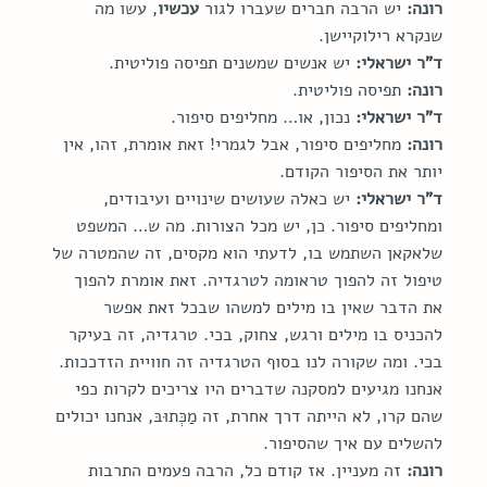
רונה:
 יש הרבה חברים שעברו לגור 
עכשיו
, עשו מה 
שנקרא רילוקיישן.
ד"ר ישראלי:
 יש אנשים שמשנים תפיסה פוליטית.
רונה:
 תפיסה פוליטית.
ד"ר ישראלי:
 נכון, או… מחליפים סיפור.
רונה:
 מחליפים סיפור, אבל לגמרי! זאת אומרת, זהו, אין 
יותר את הסיפור הקודם.
ד"ר ישראלי:
 יש כאלה שעושים שינויים ועיבודים, 
ומחליפים סיפור. כן, יש מכל הצורות. מה ש… המשפט 
שלאקאן השתמש בו, לדעתי הוא מקסים, זה שהמטרה של 
טיפול זה להפוך טראומה לטרגדיה. זאת אומרת להפוך 
את הדבר שאין בו מילים למשהו שבכל זאת אפשר 
להכניס בו מילים ורגש, צחוק, בכי. טרגדיה, זה בעיקר 
בכי. ומה שקורה לנו בסוף הטרגדיה זה חוויית הזדככות. 
אנחנו מגיעים למסקנה שדברים היו צריכים לקרות כפי 
שהם קרו, לא הייתה דרך אחרת, זה מַכְּתוּבּ, אנחנו יכולים 
להשלים עם איך שהסיפור.
רונה:
 זה מעניין. אז קודם כל, הרבה פעמים התרבות 