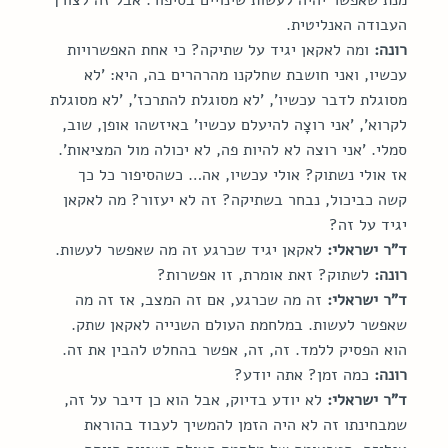
מנת שאפשר יהיה לעשות שינויים בסיפור. אבל זה לצורך 
העבודה האנליטית.
רונה:
 ומה לאקאן יגיד על שתיקה? כי אחת האפשרויות 
עכשיו, ואני חושבת שחלקנו מהרהרים בה, היא: 'לא 
מסוגלת לדבר עכשיו', 'לא מסוגלת להתרכז', 'לא מסוגלת 
לקרוא', 'אני רוצָה להיעלם עכשיו' באיזשהו אופן, שוב, 
סמלי. 'אני רוצה לא להיות פה, לא יכולה מול המציאות'. 
אז אולי נשתוק? אולי עכשיו, אה… כשהסיפור כל כך 
קשה כביכול, נבחר בשתיקה? זה לא יעזור? מה לאקאן 
יגיד על זה?
ד"ר ישראלי:
 לאקאן יגיד שכרגע זה מה שאפשר לעשות.
רונה:
 לשתוק? זאת אומרת, זו אפשרות?
ד"ר ישראלי:
 זה מה שכרגע, אם זה המצב, אז זה מה 
שאפשר לעשות. במלחמת העולם השנייה לאקאן שתק. 
הוא הפסיק ללמד. זה, זה, אפשר בהחלט להבין את זה.
רונה:
 כמה זמן? אתה יודע?
ד"ר ישראלי:
 לא יודע בדיוק, אבל הוא כן דיבר על זה, 
שמבחינתו זה לא היה הזמן להמשיך לעבוד בהוראת 