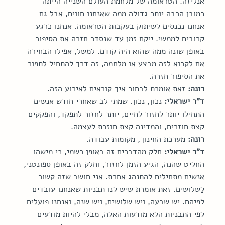
אנליזה. הטראומה של מלחמת העולם השנייה הייתה 
כמובן הרבה יותר גדולה ממה שאנחנו חווים, אבל גם 
אנחנו נכנסים לשיתוק בעקבות הטראומה. אנחנו כרגע 
קרובים לממשי. ייקח זמן עד שנסדר חזרה את הסיפור 
באופן שונה ממה שהוא היה קודם. למשל, אפילו הבחירה 
אם לקרוא לזה מבצע או מלחמה, זה דרך להתחיל לתפור 
את הסיפור חזרה.
רונה:
 זאת אומרת לבחור איך קוראים לאירוע הזה.
ד"ר ישראלי:
 נכון, נכון. שמתי לב שאחרי חודש אנשים 
התחילו יותר לחזור לחיים, יותר לחזור לתפקד, והפקקים 
קצת חוזרים, והמדינה קצת חוזרת לעצמה.
רונה:
 מערכת החינוך, מקומות עבודה.
ד"ר ישראלי:
 חלק מהדברים זה באופן רשמי, כי מישהו 
החליט שהנה, הגיע הזמן לחזור, וחלק זה באופן ספונטני, 
אנשים מתחילים להתנהג אחרת. אני חושב שזה קשור 
לַשלושים. זאת אומרת שיש לנו תבניות שאנחנו עובדים 
לפיהם. יש שבעה, ויש שלושים, ויש שנה, ואנחנו פועלים 
לפי התבניות הלא מודעות האלה, מבלי להיות מודעים 