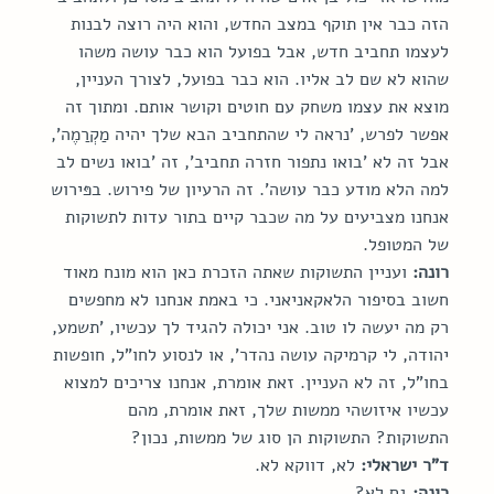
הזה כבר אין תוקף במצב החדש, והוא היה רוצה לבנות 
לעצמו תחביב חדש, אבל בפועל הוא כבר עושה משהו 
שהוא לא שם לב אליו. הוא כבר בפועל, לצורך העניין, 
מוצא את עצמו משחק עם חוטים וקושר אותם. ומתוך זה 
אפשר לפרש, 'נראה לי שהתחביב הבא שלך יהיה מַקְרַמֶה', 
אבל זה לא 'בואו נתפור חזרה תחביב', זה 'בואו נשים לב 
למה הלא מודע כבר עושה'. זה הרעיון של פירוש. בפּירוש 
אנחנו מצביעים על מה שכבר קיים בתור עדות לתשוקות 
של המטופל.
רונה:
 ועניין התשוקות שאתה הזכרת כאן הוא מונח מאוד 
חשוב בסיפור הלאקאניאני. כי באמת אנחנו לא מחפשים 
רק מה יעשה לו טוב. אני יכולה להגיד לך עכשיו, 'תשמע, 
יהודה, לי קרמיקה עושה נהדר', או לנסוע לחו"ל, חופשות 
בחו"ל, זה לא העניין. זאת אומרת, אנחנו צריכים למצוא 
עכשיו איזושהי ממשות שלך, זאת אומרת, מהם 
התשוקות? התשוקות הן סוג של ממשות, נכון?
ד"ר ישראלי:
 לא, דווקא לא.
רונה:
 גם לא?