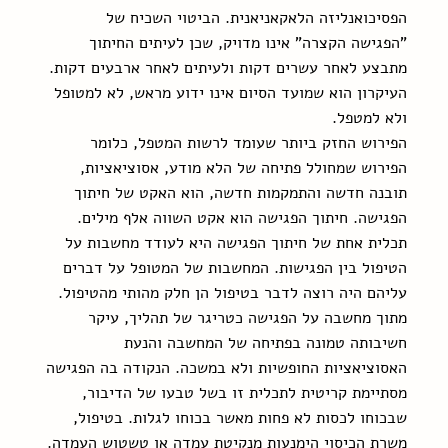
הפסיכואנליזה הלאקאניאנית. הביטוי השכיח של 
"הפגישה הקצרה" אינו מדויק, שכן לעיתים החיתוך 
מתבצע לאחר עשרים דקות ולעיתים לאחר ארבעים דקות. 
העיקרון הוא שמועד הסיום אינו ידוע מראש, לא למטופל 
ולא למטפל.
הפירוש החזק ביותר שעומד לרשות המטפל, כלומר 
הפירוש שמחולל פתיחה של הלא מודע, אסוציאציות, 
תובנה חדשה והתמקמות חדשה, הוא האקט של חיתוך 
הפגישה. חיתוך הפגישה הוא אקט השווה אלף מילים. 
תכלית אחת של חיתוך הפגישה היא לעודד מחשבות על 
הטיפול בין הפגישות. המחשבות של המטופל על דברים 
עליהם היה רוצה לדבר בטיפול הן חלק מהותי מהטיפול. 
מתוך מחשבה על הפגישה כטריגר של תהליך, עיקר 
חשיבותה טמונה בפתיחה של המחשבה והנעת 
האסוציאציות החופשיות ולא במשכה. הנקודה בה הפגישה 
מסתיימת קריטית לתכלית זו בשל טבעו של הדיבור, 
שבכוחו לכסות לא פחות מאשר בכוחו לגלות. בטיפול, 
משרת הכיסוי הימנעות מנקיטת עמדה או טשטוש העמדה. 