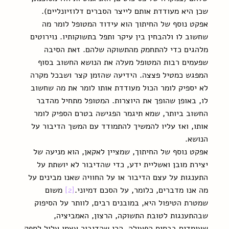
שכן היא מעודדת אותם לייצר הסברים דלוזיונליים). 
אפקט נוסף של החיתוך הוא עידוד המטופל לומר מה 
שחשוב לו ולהבחין בין עיקר ותפל בתשוקותיו. נוירוטים 
מלהגים כדי להתחמק מהתשוקה שלהם. זאת הסיבה 
שפעמים רבות המטופל מעלה את הנושא החשוב בסוף 
המפגש כמטיל פצצה. הידיעה שהזמן קצר ושבכל מקרה 
לא יספיק לומר הכול מעודדת אותו לומר את מה שחשוב 
לו, באופן שהופך את היוצרות. המטופל מתחיל מהדבר 
החשוב ביותר, שמא תיגמר הפגישה בטרם הספיק לומר 
אותו, ואז עליו להמשיך להתמודד עם המשך הדיבור על 
הנושא.
אפקט נוסף של החיתוך, שמציין לאקאן, הוא מניעה של 
יצירת מובן ואשליית ידע, כדי שהדיבור לא יושתת על 
התענגות על עצם הדיבור או על החוויה שאנו מבינים על 
מה אנו מדברים, כלומר, על הסכם דמיוני.
[2]
 משום 
שמטרת הטיפול היא, במובנים רבים, לוותר על הסיפוק 
שבהתענגות לטובת התשוקה, הרצון, האמביציה, 
שעומדים בבסיס הפעולה, הרי שהדיבור עצמו עלול לספק 