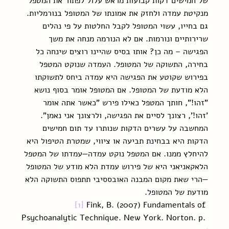
של חמישים דקות קבועות מראש עלול לפתור את המטפל 
מנקיטת עמדה ולחזק את אמונתו של המטופל בנורמליות. 
גם בחייו, עשוי המטופל לקבל החלטות על פי נהלים 
שרירותיים ונורמות. אם לא הנורמה מנחה את משך 
הפגישה – מה כן? אותו בסיס שהיינו רוצים שינחה כל 
בחירה, התשוקה של המטופל. העמדה שנוקט המטפל 
בפירוש שקוטע את הפגישה היא עמדה ביחס לתשוקתו 
הלא מודעת של המטופל. אם המטופל אומר בסוף נושא 
"זהו!", חותך המטפל כאילו פירש "כאשר אתה אומר 
'זהו!', רצונך לסיים את הפגישה, ולרצונך אני נאמן". 
המחשבה על עשרים הדקות שנותרו עד תום חמישים 
הדקות היא בבחינת תביעה או ציווי, שמטרת הטיפול היא 
להיחלץ ממנו. אם המטפל נוקט עמדה—עמדתו של המטפל 
הלאקאניאני היא של פירוש עמדת הלא מודע של המטופל
—הרי שאת מקום המבנה האובססיבי תתפוס התשוקה הלא 
מודעת של המטופל.
[1]
 Fink, B. (2007) Fundamentals of 
Psychoanalytic Technique. New York. Norton. p. 