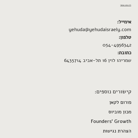
ד"ר יהודה ישראלי
אימייל:
yehuda@yehudaisraely.com
טלפון:
054-4956342
כתובת:
שמריהו לוין 16 תל-אביב 6435714
קישורים נוספים:
פורום לקאן
מכון מוביוס
Founders’ Growth
הצהרת נגישות