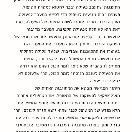
התענגות שתעכב פעולה ובכך לחטוא למטרת הטיפול. 
פעמים רבות מגיעים לטיפול כדי לסייע במעבר לפעולה, 
ואכן הדיבור מקרב אותנו לשפת המצוק של הפעולה, ועם 
זאת הוא לא חלק מפעולת הקפיצה. המעבר מדיבור 
למעשה כרוך בקפיצה קוונטית; המעשה יתרחש בתנאי של 
הפסקת הדיבור. חיתוך השעה מעודד את המעבר הזה 
בעוצרו את ההתענגות שבדיבור, שלעד עלולה להחליף 
את המעשה. גם אם המטופל רוצה להגיד עוד, החיתוך 
מסייע לו בהכרה שלא ניתן לומר הכול ושאם הוא ידחה 
את הפעולה לטובת הניסיון לומר הכול, הרי שלעולם לא 
יגיע לידי פעולה.
חיתוך הפגישה מבטא את המחויבות האתית של 
האנליטיקאי לתשוקתו של המטופל. אם בטיפולים אחרים 
בתום חמישים הדקות המוגדרות מראש אוסף המטפל את 
הלא מודע של המטופל לפני שהוא יוצא חזרה לעולם, הרי 
שבטיפול הלאקאניאני המטפל מחויב להיות ערני בכל עת 
כדי לחתוך בצורה מיטבית. המבנה הנורמטיבי-אובססיבי 