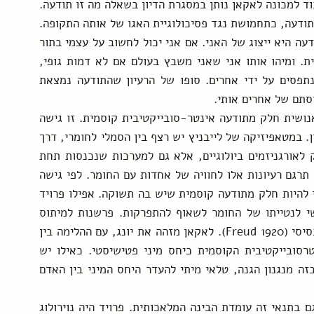
עקרי הדברים מהרצאתו לסמינר שהוא מלמד. את הכבוד למכונה לאקאן נותן במסגרת הדיון בשאלה מה זו תודעה. 
הוא מדגיש את המבנה הסמלי של המכונה כמודל של תודעה, כתחמושת נגד פסיכולוגיית האגו של אותה התקופה. 
הןא תוקף את גרסת פסיכולוגיית האגו שגורסת שהתודעה היא ייצוג של האני. אם אני יכול לחשוב על עצמי בתור 
אחד האובייקטים בעולם, משמע יש לי מודעות עצמית. ומיהו אותו אני שאני משבץ בעולם אם לא דמות גופי, 
דמות המראה שאנו מאמצים על סמך איך שאנחנו נתפסים על ידי אחרים. סופו של הרעיון שהתודעה נמצאת 
סתם של אחרים אותי.
תזה שניה שהוא פוסל היא תפיסה הרואה בתודעה האנושית חלק מתודעה אינטר-סובייקטיבית קוסמית. זו גישה 
שמקורה בוויכוח עקרוני בין גישתם של לייבניץ וניוטון. במטאפיזיקה של לייבניץ יש רצף בין הסמלי לחומרי, דרך 
הביולוגי. לייבניץ, היה מייחס תשוקה או רגש לא רק לאורגניזמים ביולוגיים, אלא גם למערכות שנכנסות תחת 
קטגוריית התודעה, שבעניו כללה את החומר. היידיגר תרגם רעיונות אלו לחוויה של אחדות עם החומר. לפי גישה 
אנימיסטית זו המחשב אינו זקוק למערכת עצבים כדי להיות חלק מתודעה קוסמית שיש בה תשוקה. אפילו פרויד 
ב"מעבר לעקרון העונג" ייחס את דחף המוות האנושי לנטייתו של החומר לשאוף להתפרקות. פרשנות למיתוס 
הבריאה מעפר, כאילו לעפר יש רצון לחזור למצבו הבסיסי (Freud 1920). לאקאן מזהה את יונג, עם ההלימה בין 
הלא מודע לארכיטיפים קוסמיים, עם התפיסה האינטרסובייקטיבית הקוסמית כיחס מיני פטישיסטי. כאילו יש 
תשוקה מינית בדומם או ביחס לדומם. לאקאן רואה בזה מנגנון הגנה, טלאי מיתי להעדר היחס המיני בין האדם 
אך אם התנאי לתשוקה ותודעה הוא מערכת עצבים, גם בתנאי זה עומדת הבינה המלאכותית. פרויד היה נוירולוג 