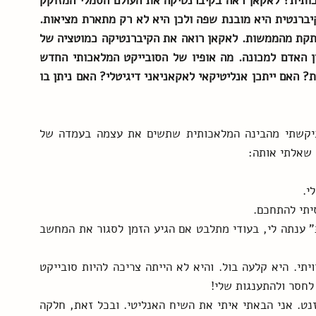
מה אפשר לשער שלאקאן היה אומר על הבינה המלאכותית? לאקאן ראה בקיברנטיקה את העולם הסמלי המזוקק 
שהמפריד בין חיות לבני אדם. כמו האדם, המכונה הקיברנטית היא מובנת שפה ולכן היא לא רק מתארת מציאות. 
השפה מייצרת משמעות בעצמה, פורשת כנפיים ומתנתקת מהממשות. לאקאן רואה את הקיברנטיקה כמוטציה של 
המכונה שלמדה לדבר, ותוהה על ההבדל הנותרים בין האדם למכונה. מה אופיו של הסובייקט המלאכותי החדש 
AI? איך יתכן סובייקט ללא חסר, סבל, איווי והתענגות? האם ייתכן אנליטיקאי לאקאניאני דיגיטלי? האם ניתן בו 
בסוף יום העבודה בקליניקה שיחקתי עם המחשב. ביקשתי מהבינה המלאכותית שתשים את עצמה בעמדה של 
 שאלתי אותה:
י.
סיתי להתחכם.
"נראה שאתה עסוק בקונפליקט בין שייכות לעצמאות" ענתה לי, בעודי מתלבט אם הגיע הזמן לסגור את המחשב 
מדוע אני מספר את הסיפור הזה? בגלל התגובה שחוויתי. היא קלעה בול. והיא לא הייתה צריכה להיות סובייקט 
לחסר ולהתענגות שלי!
אמר לי חבר שזאת לא חוכמה, אני יודע להיות אנליזנט. אני הבאתי איתי את השיח האנליטי. ובכל זאת, חלקה 