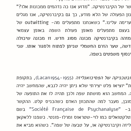
הוא מדבר על הניצחון בתחרות התחכום Outwit בהקשר של הקיברנטיקה. "מדוע אנו כה נדהמים ממכונות אלו?" 
הוא שואל ועונה, "משום שכמו שהתגלה לפרויד מנגנון הפעולה של הלא מודע, כך גם בקיברנטיקה, אנו מגלים 
כיצד השפה פועלת כמעט באופן עצמאי, כאילו מערימה עלינו." כשאנחנו מתפעלים מה- outwitting של 
המכונה, או של האנליטיקאי האנושי, אנחנו בעצם מתפעלים מאופן פעולת השפה באופן עצמאי 
מזהה בקיברנטיקה מכונה מסוג חדש. זו מכונה שיכולה 
להשתתף בשפה מכיוון שהיא מבוססת על המצאה חדשה, שער הזרם החשמלי שניתן לפתוח ולסגור אותו. שני 
ינסוף משפטים בשפה.
ובטכניקה של הפסיכואנליזה 
(
Lacan1954-1955)
, בתקופת 
ראשית הקיברנטיקה, לאקאן צפה ש"המכונות הקטנות" יוציאו פלט יצירתי שלא ניתן יהיה לנבא, שהמחשב יהיה 
יצירתי מעצמו, משום שזה מה שהשפה עושה בעצמה. המחשב הוא מושתת שפה ולכן תהיה לו את התופעה של 
אמרגנציה, הגחה של שרשרות מסמנים שיש בהן מובן, מעבר למה שהתכוון האדם כשהכניס קלט. ההקשר 
ב- 
"Société Française de Psychanalyse" 
בשם 
"הפסיכואנליזה והמדעים ההומניים" שם השתתפו אינטלקטואלים כמו לוי-שטראוס ומרלו-פונטי. כשפנו ללאקאן 
להשתתף זאת הייתה הבחירה שלו לדבר על "פסיכואנליזה וקיברנטיקה או, על טבעה של שפה". כשהוא מביא את 