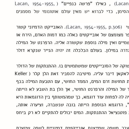
 , כאילו "פרשה כנפיים"
 (Lacan, 1954-1955, 
והדמיוני של הסימן, כדי לברוא יש מאין עולם אוטונומי של מסמנים 
י 
 (Lacan, 1954-1955, p.306)
. 
האובייקט הדמיוני קשור 
למסמן בקשר של קוד, קשר של אחד לאחד. יש מספר מצומצם של אובייקטים כאלה כמו דמות האדם, הירח או 
השמש. המילה שמש מתייחסת רק לכדור שרואים בשמיים ואין מילה נוספת שקשורה אליה. הרפרנט של המילה 
שמש הוא הדימוי בשמיים ולא סדרת מילים של הגדרה במילון. בעולם הכלכלה זה יהיה הנייר שנקרא דולר 
אך הדולר כבר אינו מקבל את ערכו מהזהב אלא מהתשוקה של הסובייקטים שמשתמשים בו. ההתנתקות של הדולר 
מהזהב היא פריסת הכנפיים לעצמאות של הסמלי שלאקאן דיבר עליה. מיטיבה להסביר זאת הלן קלר (Keller 
1903). היא לומדת מהי שפה כשהיא לומדת לחבר את תחושת זרם המים, הממד החושי, עם הטבעת המילה בכף 
ידה מ-י-ם. לכאורה מדובר על קשר קוד אחד לאחד של המילה והרפרנט החושי, אך הלן בת השבע לא הייתה 
יכולה לעשות את החיבר בין מסמן למסומן מבלי שתהיה לה לפחות עוד דוגמא, כך שמהמשותף בין הדוגמאות היא 
תוכל לחלץ את הכלל שאומר "מסמן מייצג מסומן", הדוגמא הנוספת הייתה בובה שנשברה, וציערה אותה, 
במקביל להטבעת ב-ו-ב-ה בכף ידה. כאן רואים את פוטנציאל ההתנתקות. המים יכולים להתקיים לא רק ביחס 
מאוחר יותר הלן קלר הסבירה איך עשתה את המעבר משפה שמייצגת אובייקטים דמיוניים לשפה שיוצרת 