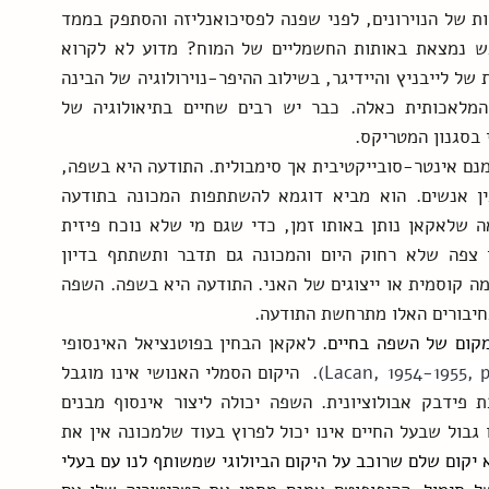
שקיווה להבין את הנפש דרך הבנת הרשתות החשמליות של הנוירונים, לפני שפנה לפסיכואנליזה והסתפק בממד 
הסמלי (Freud 1917-1918). האם פרויד חשב שהנפש נמצאת באותות החשמליים של המוח? מדוע לא לקרוא 
לשבבים גוף ולחשמל נפש? המטאפיזיקה האנימיסטית של לייבניץ והיידיגר, בשילוב ההיפר-נוירולוגיה של הבינה 
המלאכותית, מקרבות אותנו לאפשרות של הבינה המלאכותית כאלה. כבר יש רבים שחיים בתיאולוגיה של 
 בסגנון המטריקס. 
לאקאן אינו אנימיסט. מבחינת לאקאן התודעה היא אמנם אינטר-סובייקטיבית אך סימבולית. התודעה היא בשפה, 
היא מתרחשת במחשבות בתוך האדם ובתקשורת בין אנשים. הוא מביא דוגמא להשתתפות המכונה בתודעה 
האנושית בכך שהרשמקול מקליט ומשמר את ההרצאה שלאקאן נותן באותו זמן, כדי שגם מי שלא נוכח פיזית 
יוכל להשתתף בתודעה של מי שנכח בדיון. לאקאן צפה שלא רחוק היום והמכונה גם תדבר ותשתתף בדיון 
(Lacan, 1993, p.31) ומבלי להזדקק לתיווכה של נשמה קוסמית או ייצוגים של האני. התודעה היא בשפה. השפה 
חיבורים האלו מתרחשת התודעה.
מקום של השפה בחיים. 
לאקאן הבחין בפוטנציאל האינסופי 
Lacan, 1954-1955, p.
.  היקום הסמלי האנושי אינו מוגבל 
כמו היקום הביולוגי שעוצב על ידי הסביבה במערכת פידבק אבולוציונית. השפה יכולה ליצור אינסוף מבנים 
ומובנים בעוד הרקמות הביולוגיות קבועות מראש. זהו גבול שבעל החיים אינו יכול לפרוץ בעוד שלמכונה אין את 
הממד הסמלי מבחינתו של לאקאן הוא יקום שלם שרוכב על היקום הביולוגי שמשותף לנו עם בעלי 