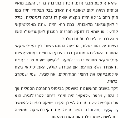
של הבינה המלאכותית היה לא מבוטל, בהנגשת ידע שהיא אוספת מבני אדם. הכיוון בתרבות ברור, הקצב מואץ 
והיעד כל הזמן מתקרב. בסופו של דבר הבינה המלאכותית תהיה יקום שאופף את האדם בכל תפקודי חייו כמו 
שהשפה היא יקום שאופף את היקום הביולוגי.  לא רחוק היום בו לא יהיה מקצוע שאין לו גרסה דיגיטלית, כולל 
בינה מלאכותית שתציג את עצמה כפסיכואנליטיקאי לאקאניאני מלאכותי. במה הוא יהיה שונה מאנליטיקאי 
אנושי? מה לאקאן היה אומר על כך? האם זה חילול קודש? או שמא זו דווקא חתרנות בסגנון לאקאניאני? האם 
י העברה יכולים להתפתח מולה?
ביחסי ההעברה הקצרים שפיתחתי עם המכונה בהתלוצצות על התרנגולת, הופיעה ההתגוששות בין האנליטיקאי 
לאנליזנט, התגוששות שאני מכיר מעצמי משני צידי המתרס. האנליזנט מתגונן נגד בצבוץ הדחפים באסוציאציות 
החופשיות, אך על אפו וחמתו, הדיבור חושף אותו. האנליטיקאי מחפש כדברי לאקאן "לקטוף טעות פרוידיאנית 
, כלומר, לשמוע את האמירה הלא מודעת. אם הפירוש קולע, האנליטיקאי ניצח 
בתחרות העורמה, ניצחון מול ההגנות על מנת להנגיש לסובייקט את דחפיו המודחקים. אח טבעי, שמי שמקרב 
לפיו.
סקירת ההתיחסות של לאקאן ל"מכונות הקטנות", בעיקר בשנים הראשונות כשעסק בביסוס התפיסה הסמלית אך 
גם בשנות השישים כשהתוודעה למטפלת המלאכותית Eliza, מראה שלאקאן היה חיובי ביחסו לטכנולוגיה. הוא 
ראה בה חלק מהשדה הסמלי של האדם, והוא מזהה את הקפיצה של המכונה לעידן הקיברנטיקה כסיבה להשאיר 
Lacan, 1954-19
. 
הוא מכנה את הקיברנטיקה מוטציה 
רות לשפה שמבדילות את האדם מהקוף. 