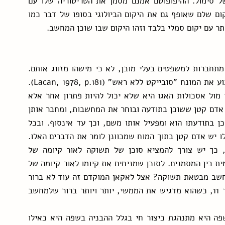
החיים. זה לא שאין לבעלי חיים פונקציה סמלית, של סימול. ההיפופוטם אמנם מסמן את הטריטוריה שלו עם 
 אך זה לא יקום שלם שאופף גם את היקום הביולוגי בסופו של דבר כמו 
תר עם יקום סמלי בלבד וזהו היקום שבו שוכן המחשב.
השפה עובדת כמעט בעצמה. היא אמרגנטית; מילים מתחברות למשפטים בעלי מובן, לא כי מישהו מזווג אותם. 
התופעה האמרגנית של השפה הביאה את לאקאן לטבוע את המונח "סובייקט ללא ראש" (Lacan, 1978, p.181). 
הלא מודע כאלגוריתם עם חוקיות משל עצמו. טענתו מול אסכולות האגו היא שלא יכול להיות פתרון אחר אלא 
פעולת הרשתיות, כי אם היינו מאמינים בהומונקולוס, אדם קטן ששוכן בתודעה ובוחר את המחשבות, ומחבר אותן 
אחת לשניה, היינו צריכים לשאול איזה גמד קטן שוכן בתודעתו הוא ומפעיל אותו משם, וכך עד אינסוף. ובכל 
זאת, יש נטייה להאניש את הפלט של הלא מודע כאילו יש אדם קטן בתוך המוח שמכוונן לומר את הדברים האלו. 
כמו הצורך להמציא בורא נוכח קיומה של הבריאה, כך יש צורך להמציא סוכן של תשוקה לאור קיומה של 
התשוקה, בעוד שהתשוקה מתקיימת בגלישה המטונימית בין המסמנים. לסוכן שמניחים את קיומו לאור קיומה של 
התשוקה קוראים סובייקט. האם גלישת המסמנים במחשב מבטאת תשוקה? אצל לאקאן המוקדם זה עוד לא ברור 
כי הוא עסוק בלבסס את בכורת הסמלי. החל מסמינר 11, כשהוא מדגיש את הממשי, יותר ויותר ברור שלמחשב 
הוא אומר שאנחנו מרותקים לקיברנטיקה כי כמו השפה היא מתנהגת כיצור חי בגלל ההבניה בשפה היא כאילו 