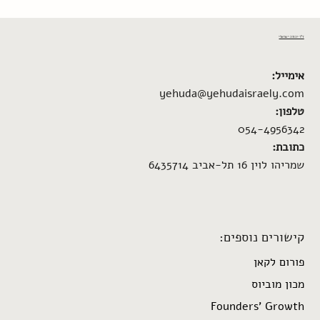
ד"ר יהודה ישראלי
אימייל:
yehuda@yehudaisraely.com
טלפון:
054-4956342
כתובת:
שמריהו לוין 16 תל-אביב 6435714
קישורים נוספים:
פורום לקאן
מכון מוביוס
Founders’ Growth