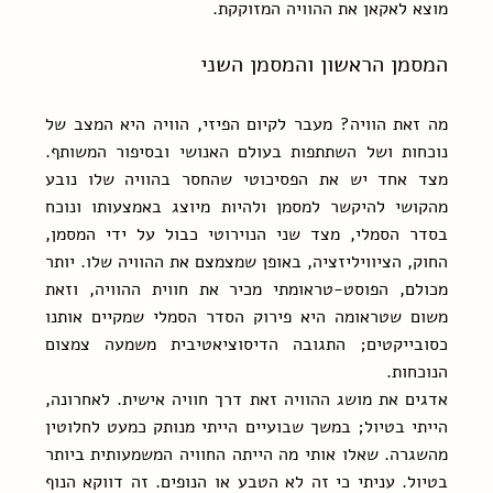
מוצא לאקאן את ההוויה המזוקקת.
המסמן הראשון והמסמן השני
מה זאת הוויה? מעבר לקיום הפיזי, הוויה היא המצב של 
נוכחות ושל השתתפות בעולם האנושי ובסיפור המשותף. 
מצד אחד יש את הפסיכוטי שהחסר בהוויה שלו נובע 
מהקושי להיקשר למסמן ולהיות מיוצג באמצעותו ונוכח 
בסדר הסמלי, מצד שני הנוירוטי כבול על ידי המסמן, 
החוק, הציוויליזציה, באופן שמצמצם את ההוויה שלו. יותר 
מכולם, הפוסט-טראומתי מכיר את חווית ההוויה, וזאת 
משום שטראומה היא פירוק הסדר הסמלי שמקיים אותנו 
כסובייקטים; התגובה הדיסוציאטיבית משמעה צמצום 
הנוכחות.
אדגים את מושג ההוויה זאת דרך חוויה אישית. לאחרונה, 
הייתי בטיול; במשך שבועיים הייתי מנותק כמעט לחלוטין 
מהשגרה. שאלו אותי מה הייתה החוויה המשמעותית ביותר 
בטיול. עניתי כי זה לא הטבע או הנופים. זה דווקא הנוף 