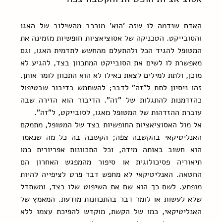
האדם שנדמה לו שזה 'הוא' מורכב מהשילוב של האגו 
והסובייקט. הטכניקה של אסוציאציות חופשיות מזמינה את 
המטופל להגיד הכל ולהתעלם מהחשש לתדמית האגו, וגם 
מאפשרת לו לשים את הסובייקט המתכוון בצד, להגיע לא 
מוכן, ולתת למילים לצאת כאילו לא הוא התכוון לומר אותן. 
זהו ניסיון לתת ל"זה" לדבר; להשתמש בדיבור שבטיפול 
כהזדמנות להתגלות של "זה". הדיבור הוא הזירה שבה 
עוברת ההזדהות של המטופל מאגו, לסובייקט, ל"זה".
אל מול האסוציאציות החופשיות בצד של המטופל, מתמקם 
האנליטיקאי בהקשבה צפה; הקשבה בה כל מה שנאמר 
הוא חשוב באותה מידה, וכל התכוונות אפריורית כמו 
תיאוריה פסיכולוגית או סיפור מהמפגש האחרון הם 
החטאה. האנליטיקאי לא מחפש דבר פרט לציפייה להיות 
מופתע. לשם כך הוא שם את השיפוט שלו בצד, ומשתדל 
שלא לעשות או לומר דבר בהתכוונות מודעת. המאמץ של 
האנליטיקאי, כמו של הקשת, מוקדש להפיכת עצמו ללא 