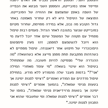
והמסמן השני. המסמן הראשון מכניס את האדם לשפה 
ומייסד אותו כסובייקט, והמסמן השני מבטא את הכפייה 
של השפה באופן שמצמצם את ההוויה של הסובייקט. 
התוצאה של הטיפול היא לא רק שחרור מאמונה באחר 
גדול הקובע מה נכון, אלא במידה מסוימת, שחרור מקיום 
כסובייקט שנוצר בתגובה לאחר הגדול. פעמים רבות טיפול 
מתחיל עם תקווה של המטופל שיום אחד יוכל לדעת מי 
הוא ויוכל להצטמצם למסמן; זהו מעין סימפטום 
היפוכונדרי של חיפוש אחר דיאגנוזה. טיפול מסתיים לא 
כשהזהות מתקבעת תחת מסמן מייצג אלא כשהשאלה "מה 
ההגדרה שלי" מפסיקה להיות חשובה. מה שמתחולל 
בטיפול הוא שינוי בשאלה "מי עומד מאחורי המילה 
'אני'?" בדמות מעבר שלה מהמודע ללא מודע. בתחילת 
טיפול מזדהים עם המודע ואומרים "רציתי לפנות ימינה אך 
בטעות פניתי שמאלה", בהמשך אומרים "רציתי לפנות 
ימינה אך בטעות פרוידיאנית פניתי שמאלה", בסופו של 
דבר אומרים "רציתי לפנות שמאלה ומי שחשבתי שהוא אני 
התכוון לפנות ימינה."