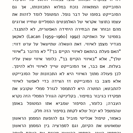
הסובייקט המתאווה נוכח במלוא התכוונותו, אך גם 
הסובייקט בסופו של דבר נופל. המטופל לומד לזהות את 
עצמו כתוצר אקראי של האלמנטים הסמליים שחייו ארוגים 
מהם ובוחר את הבחירה היחידה האפשרית, לא להתנגד. 
בסמינר על האתיקה (Lacan [1959-1960] 1992) לאקאן 
מגדיר מצפן לאיווי. זאת השאלה שתישאל על ערש דווי: 
"האם פעלת בהתאם לאיווי הקיים בך?" לא מדובר ב"איווי 
שלך", אלא "באיווי הקיים בך", כלומר איווי שאין עליו 
בעלות. אם כבר, אז הסובייקט שייך לאיווי ולא להיפך. 
לכן פעולה מתוך האיווי היא לא התכוונות של הסובייקט 
אלא מצב בו הסובייקט זז הצידה כדי לאפשר לאיווי 
להתבטא; המטרה היא להתמסר לגורל סמלי שקובע את 
תפקידו כגיבור בסיפור. בקליניקה הגורל הסמלי הזה נקרא 
העברה; כלומר, הסיפור שמביא אתו המטופל באופן 
שהמטפל לא יכול שלא לקחת בסיפור הזה חלק.
כאמור, טיפול אנליטי מוביל גם להופעת המסמן הראשון 
שמאושש את הקיום, וגם לספרציה בין המסמן הראשון 