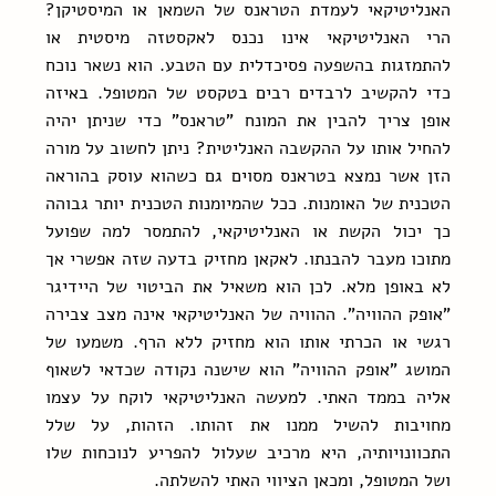
האנליטיקאי לעמדת הטראנס של השמאן או המיסטיקן? 
הרי האנליטיקאי אינו נכנס לאקסטזה מיסטית או 
להתמזגות בהשפעה פסיכדלית עם הטבע. הוא נשאר נוכח 
כדי להקשיב לרבדים רבים בטקסט של המטופל. באיזה 
אופן צריך להבין את המונח "טראנס" כדי שניתן יהיה 
להחיל אותו על ההקשבה האנליטית? ניתן לחשוב על מורה 
הזן אשר נמצא בטראנס מסוים גם כשהוא עוסק בהוראה 
הטכנית של האומנות. ככל שהמיומנות הטכנית יותר גבוהה 
כך יכול הקשת או האנליטיקאי, להתמסר למה שפועל 
מתוכו מעבר להבנתו. לאקאן מחזיק בדעה שזה אפשרי אך 
לא באופן מלא. לכן הוא משאיל את הביטוי של היידיגר 
"אופק ההוויה". ההוויה של האנליטיקאי אינה מצב צבירה 
רגשי או הכרתי אותו הוא מחזיק ללא הרף. משמעו של 
המושג "אופק ההוויה" הוא שישנה נקודה שכדאי לשאוף 
אליה בממד האתי. למעשה האנליטיקאי לוקח על עצמו 
מחויבות להשיל ממנו את זהותו. הזהות, על שלל 
התכוונויותיה, היא מרכיב שעלול להפריע לנוכחות שלו 
ושל המטופל, ומכאן הציווי האתי להשלתה.