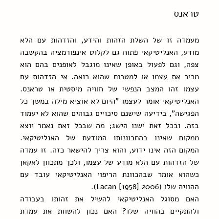
טראנס
מעמדה זו של השלת הזהות והידע, והזדהות עם הלא 
מודע, האנליטיקאי פתוח גם לקלוט אינפורמציה בהקשבה 
צפה, וגם לפעול באופן שאינו מוגבל לאופנים בהם הוא 
מכיר את עצמו או למטרות שהוא רואה. אי-הזדהות עם 
עצמו זהו המצב הנפשי של חוויה מיסטית או טראנס. 
האנליטיקאי אומר לעצמו "היום לא אוציא מילה במשך כל 
הפגישה", בידיעה שישנם סיכויים גבוהים שהוא לא יעמוד 
בזה. ובכל זאת ישנו הישג; מה שבכל זאת נאמר יוצא 
ממקום שאינו בהתכוונותו המודעת של האנליטיקאי. 
המקום הזה אינו ידוע, והוא צריך להישאר כזה. זו עמדה 
של הזדהות עם הלא מודע של עצמו, ולכך מתכוון לאקאן 
כשהוא אומר שבהכוונת הריפוי האנליטיקאי עובד עם 
ההוויה שלו (Lacan [1958] 2006).
האם מסוגל האנליטיקאי להשיל את זהותו בעבודה 
ולהתקיים בהוויה שלו? האם נכון להשוות את עמדת 