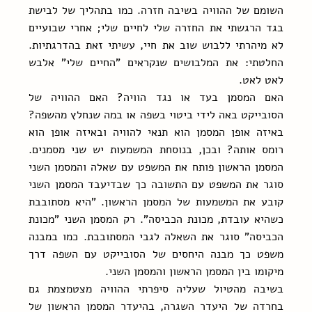
השומם של ההוויה בשיבה חזרה. כמו בתהליך של לבישת 
בגד הרגשתי את החזרה שלי לחיים שלי; אחרי שבועיים 
לא מיהרתי ללבוש שוב את חיי, עשיתי זאת בהדרגתיות. 
החלטתי: את המלבושים שנקראים "החיים שלי" אלבש 
לאט לאט. 
האם המסמן בעד או נגד הוויה? האם ההוויה של 
הסובייקט באה לידי ביטוי בשפה או במה שנחלץ מהשפה? 
באיזה אופן המסמן הוא תנאי להוויה ובאיזה אופן הוא 
רומס אותה? ובכן, בנוסחת המשמעות יש שני מסמנים. 
המסמן הראשון פותח את המשפט עם שאלה והמסמן השני 
סוגר את המשפט עם התשובה כך שבדיעבד המסמן השני 
קובע את המשמעות של המסמן הראשון. "היא מסתובבת 
כשהיא עובדת, מכונת הכביסה". רק המסמן השני "מכונת 
הכביסה" סוגר את השאלה לגבי המסתובבת. כמו במבנה 
משפט כך מבנה היחסים של הסובייקט עם השפה דרך 
מיקומו בין המסמן הראשון והמסמן השני.
בשיבה מהטיול שעליה סיפרתי ההוויה מצטמצמת גם 
בחרדה של היעדר השגרה, בהיעדר המסמן הראשון של 