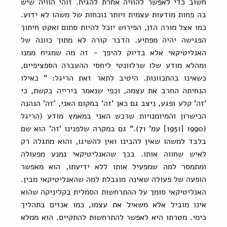
חשוב כדי לאפשר להוויה אחרת להגיח. זוהי הוויה שיש 
בה פחות מודעות עצמית ויותר נוכחות של משהו לא ידוע. 
כמו אצל מורה הזן, הפירוש יוכל להיות סתום ואקט חיתוך 
הפגישה יהיה מפתיע. הדבר קורה לא מתוך כוונה של 
האנליטיקאי אלא בדיוק להיפך - זה מה שמגיח ממנו 
ומהלא מודע שלו שרלוונטי ליחסי ההעברה הספציפיים, 
כשאינו בהתכוונות. היטיב לתאר זאת הריגל: " כאילו 
הנחיתה החרב את עצמה, וכפי שנאמר בירייה בקשת, כי 
'זה' קלע ופגע, ניצב גם כאן 'זה' במקום האני, 'זה' הנהנה 
הכישרון והמיומנויות שרכש האני במאמץ מודע (הריגל 
(1990 [1951] עמ' 71)." גם במקרה שלפנינו 'זה' הוא שם 
בלבד למשהו שאין להבינו ואין להשיגו, והוא מתגלה רק 
לאיש שחווה אותו. בכך שהאנליטיקאי נמנע מפעולה 
ומתמסר למה שמפעיל אותו ללא ידיעתו, הוא מאפשר 
הופעה של פעולה שאינה מוגבלת למה שהאנליטיקאי מבין. 
האנליטיקאי סומך על ההתרחשות הסמלית בקליניקה שהוא 
אינו מוביל אלא משאיל את עצמו, כמו אנזים בתהליך 
כימי. מטרתו היא לאפשר להתרחשות להתקיים. הוא ממלא 