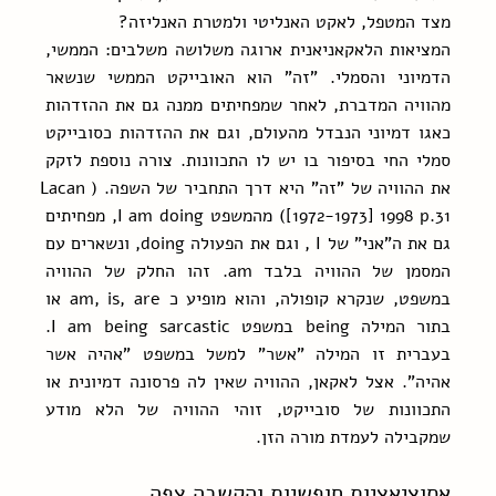
מצד המטפל, לאקט האנליטי ולמטרת האנליזה?
המציאות הלאקאניאנית ארוגה משלושה משלבים: הממשי, 
הדמיוני והסמלי. "זה" הוא האובייקט הממשי שנשאר 
מהוויה המדברת, לאחר שמפחיתים ממנה גם את ההזדהות 
כאגו דמיוני הנבדל מהעולם, וגם את ההזדהות כסובייקט 
סמלי החי בסיפור בו יש לו התכוונות. צורה נוספת לזקק 
את ההוויה של "זה" היא דרך התחביר של השפה. (Lacan 
[1972-1973] 1998 p.31) מהמשפט I am doing, מפחיתים 
גם את ה"אני" של I , וגם את הפעולה doing, ונשארים עם 
המסמן של ההוויה בלבד am. זהו החלק של ההוויה 
במשפט, שנקרא קופולה, והוא מופיע כ am, is, are או 
בתור המילה being במשפט I am being sarcastic. 
בעברית זו המילה "אשר" למשל במשפט "אהיה אשר 
אהיה". אצל לאקאן, ההוויה שאין לה פרסונה דמיונית או 
התכוונות של סובייקט, זוהי ההוויה של הלא מודע 
שמקבילה לעמדת מורה הזן.
אסוציאציות חופשיות והקשבה צפה