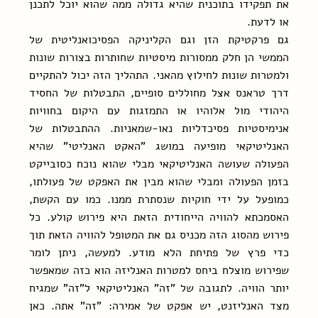
את תפקידו בתוכנית שהיא גדולה ממה שהוא יוכל לתכנן 
או לדעת.
גם פרקטיקת הזן וגם הקליניקה הפסיכואנליטית של 
הממשי הן חלק ממסורות מיסטיות שחותרות בצורות שונות 
ולמטרות שונות לחילוץ מהאני. התהליך הזה יכול להתקיים 
דרך טראנס אצל מחוללים סופיים, התבטלות של החסיד 
היהודי מול אלוהיו או התמזגות עם היקום בחוויות 
אנימיסטיות פסיכדליות נאו-שמאניות. ההתבטלות של 
האנליטיקאי מופיעה במושג "האקט האנליטי" שהיא 
הפעולה שעושה האנליטיקאי מבלי שהוא נוכח כסובייקט 
בזמן הפעולה ומבלי שהוא מבין את האפקט של פעולתו, 
כמופעל על ידי חוקיות שנסתרת ממנו. כמו עם הקשת, 
האסמכתא להוויה הייחודית הזאת היא פירוש קולע. כל 
פירוש מהסוג הזה מכניס גם את המטופל להוויה הזאת תוך 
כדי פרץ של פתיחת הלא מודע. למעשה, ניתן לומר 
שפירוש מוצלח ביחס למטרות האנליזה הוא כזה שמאפשר 
יותר הוויה. לתגובה של "זה" האנליטיקאי ל"זה" שמגיח 
מצד האנליזנט, יש אפקט של אמירה: "זה" אתה. כאן 