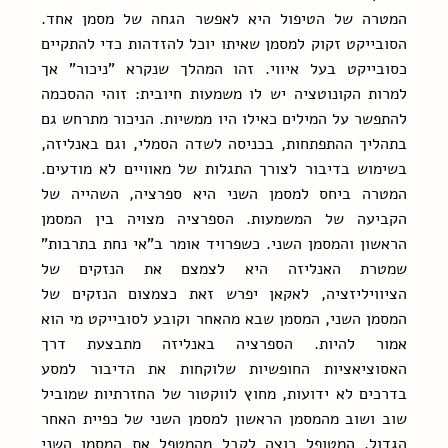
המטרה של הטיפול היא לאפשר הגחה של מסמן אחד. 
הסובייקט זקוק למסמן שאיתו יוכל להזדהות כדי להתקיים 
כסובייקט בעל איווי. זהו המהלך שנקרא "ניכור" אך 
למרות הקונוטציה יש לו משמעות חיובית: זוהי ההסכמה 
להתפשר על המילים כאילו היו ממשיות. הניכור מתרחש גם 
בתהליך ההתפתחות, בכניסה לשדה הסמלי, וגם באנליזה, 
בשימוש בדיבור לצורך התגלות של מאוויים לא מודעים. 
המטרה ביחס למסמן השני היא ספרציה, השהייה של 
הקביעה של המשמעות. הספרציה מצויה בין המסמן 
הראשון והמסמן השני. כשפרויד אומר ב"אי נחת בתרבות" 
שמטרת האנליזה היא לצמצם את הנזקים של 
הציוויליזציה, לאקאן יפרש זאת כצמצום הנזקים של 
המסמן השני, המסמן שבא מהאחר וקובע לסובייקט מי הוא 
אמור להיות. הספרציה באנליזה מתבצעת דרך 
האסוציאציות החופשיות שלוקחות את הדיבור למסע 
בדרכים לא ידועות, מחוץ לווקטור של החזרתיות שמוביל 
שוב ושוב מהמסמן הראשון למסמן השני של כפיית האחר 
הגדול. המטופל רוצה לקבל מהמטפל את המסמן השני 