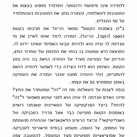
ללמידה אינו סיסטמי ודוגמטי. התלמיד מחפש בעצמו את 
התשובות לשאלותיו, והמורה נותן את התשובות כשהתלמיד 
על סף התגלית.
ב"זן באמנות הקשת" מתאר הריגל את חניכתו כקשת 
(1990 [1951], הריגל). המורה לימד אותו לאיין את מי 
שנדמה לו שזה הוא ולהיות טבעו האמיתי שאינו ידוע לו. 
התוצאה היא שמשהו בו בוחר את התזמון של שחרור החץ, 
והדיוק של הפגיעה מעיד על ההוויה הזאת בה היה נתון 
הקשת. האימון הוא לזוז הצידה כדי לאפשר להוויה הזאת 
להתקיים; זוהי ההוויה ממנה שובר המורה את השתיקה 
באופן שמפתיע גם את עצמו.
ננסה לענות על השאלות: מה זה "זה" שמשחרר את החץ? 
מיהו האדם שנדמה לו שזה הוא לפני שהוא מאפשר ל"זה" 
להיות? כיצד הפרקטיקה של התאיינות שאנחנו רואים 
באומנות הקשת מופיעה כבר אצל פרויד כטכניקה של 
האנליטיקאי? וכיצד הרעיון הלאקאניאני שההוויה מושתתת 
על המסמן, על השפה, משמש כבסיס תיאורטי לטכניקה 
של אסוציאציות חופשיות מצד המטופל, להקשבה צפה 