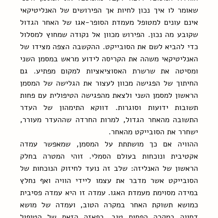
שאומר לו איך נכון לחיות אך הפירושים של האנליטיקאי 
אינם עונים למטופל מעמדת הסופר-אגו של האחר הגדול 
שקובע מה נכון. הפירוש מכוון אל נקודה שמחוץ למסלול 
כדי להביא לשם את הסובייקט. ההקשבה הצפה מצידו של 
האנליטיקאי משהה את הקריסה לידוע מראש במסמן השני 
ומסיטה את שרשרת האסוציאציות למקום מפתיע. גם 
החיתוך של הפגישה מכוון לעצור את הגלישה של המסמן 
הראשון למסמן השני ולצאת מהפגישה הטיפולית עם פחות 
תשובות ידועות וסוגרות. דווקא התימהון של העדר 
התשובה מהאחר הגדול, למרות החרדה שההעדר מעורר, 
ישחרר את הסובייקט מהאחר.
ההוויה אם כך מושתתת על המסמן, שמאפשר עמדה 
אקטיבית ונוכחות בעולם הסמלי. זוהי המטרה בחלק 
הראשון של האנליזה: שלב זה נועד לחיזוק הנוכחות של 
הסובייקט אשר מדבר את עצמו ליידי הוויה ואף נחלץ 
במידה מסוימת מעמדת האגו. עמדה זו היא עמדה פסיבית 
כמושא תשוקת האחר במקרה הטוב, ועמדה של מושא 
דחייה במקרה הפחות טוב. בפאזה הזאת של הטיפול 