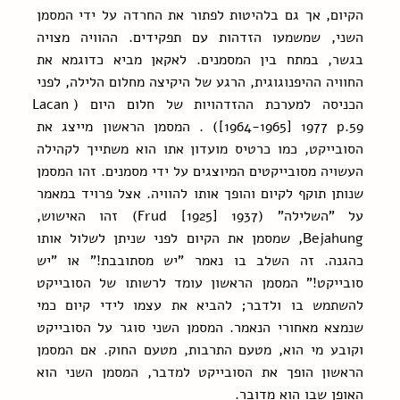
הקיום, אך גם בלהיטות לפתור את החרדה על ידי המסמן 
השני, שמשמעו הזדהות עם תפקידים. ההוויה מצויה 
בגשר, במתח בין המסמנים. לאקאן מביא כדוגמא את 
החוויה ההיפנוגוגית, הרגע של היקיצה מחלום הלילה, לפני 
הכניסה למערכת ההזדהויות של חלום היום (Lacan 
[1964-1965] 1977 p.59) . המסמן הראשון מייצג את 
הסובייקט, כמו כרטיס מועדון אתו הוא משתייך לקהילה 
העשויה מסובייקטים המיוצגים על ידי מסמנים. זהו המסמן 
שנותן תוקף לקיום והופך אותו להוויה. אצל פרויד במאמר 
על "השלילה" (Frud [1925] 1937) זהו האישוש, 
Bejahung, שמסמן את הקיום לפני שניתן לשלול אותו 
כהגנה. זה השלב בו נאמר "יש מסתובבת!" או "יש 
סובייקט!" המסמן הראשון עומד לרשותו של הסובייקט 
להשתמש בו ולדבר; להביא את עצמו לידי קיום כמי 
שנמצא מאחורי הנאמר. המסמן השני סוגר על הסובייקט 
וקובע מי הוא, מטעם התרבות, מטעם החוק. אם המסמן 
הראשון הופך את הסובייקט למדבר, המסמן השני הוא 
האופן שבו הוא מדובר.