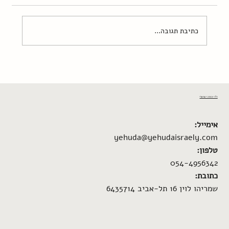
שלוי-שטראוס קורא מבנית מיתוסים של ילידים.
כתיבת תגובה...
ד"ר יהודה ישראלי
אימייל:
yehuda@yehudaisraely.com
טלפון:
054-4956342
כתובת:
שמריהו לוין 16 תל-אביב 6435714