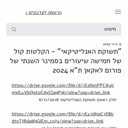
הרשמה לעדכונים >
13 בינו׳ 2025
"תשוקת האנליטיקאי" - הקלטות קול
של חמישה שיעורים בסמינר השנתי של
פורום לאקאן ת"א 2024
https://drive.google.com/file/d/1E2NmPPCXyir
mvlL4VbQpt0Cd9SSa9P9h/view?usp=drive_link
חלק ראשון תשוקת האנליטיקאי 6/11/2018
https://drive.google.com/file/d/1E47dhi2C7DBc
dtoTJRda8l9GlEm_cqJy/view?usp=drive_link