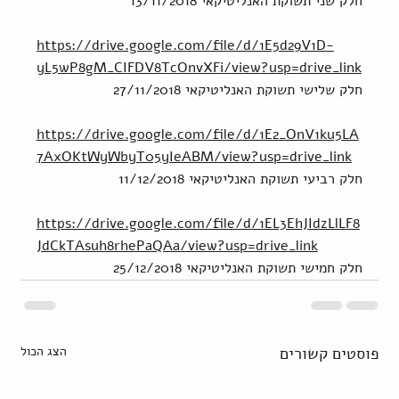
חלק שני תשוקת האנליטיקאי 13/11/2018
https://drive.google.com/file/d/1E5d29V1D-
yL5wP8gM_CIFDV8TcOnvXFi/view?usp=drive_link
חלק שלישי תשוקת האנליטיקאי 27/11/2018
https://drive.google.com/file/d/1E2_OnV1ku5LA
7AxOKtWyWbyT05yIeABM/view?usp=drive_link
חלק רביעי תשוקת האנליטיקאי 11/12/2018
https://drive.google.com/file/d/1EL3EhJIdzLlLF8
JdCkTAsuh8rhePaQAa/view?usp=drive_link
חלק חמישי תשוקת האנליטיקאי 25/12/2018
פוסטים קשורים
הצג הכול