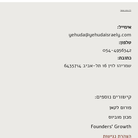
ד"ר יהודה ישראלי
אימייל:
yehuda@yehudaisraely.com
טלפון:
054-4956342
כתובת:
שמריהו לוין 16 תל-אביב 6435714
קישורים נוספים:
פורום לקאן
מכון מוביוס
Founders’ Growth
הצהרת נגישות