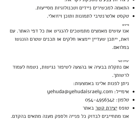
התאמה למכשירים ניידים וטכנולוגיות מסייעות.
טקסט אלטרנטיבי לתמונות ותוכן ויזואלי.
סייגים
אנו עושים מאמצים מתמשכים להנגיש את כל דפי האתר. עם
זאת, ייתכן שעדיין יימצאו חלקים או תכנים שטרם הונגשו
במלואם.
יצירת קשר
אם נתקלת בבעיה או בהצעה לשיפור נגישות, נשמח לעמוד
לרשותך.
ניתן לפנות אלינו באמצעות:
אימייל:
yehuda@yehudaisraely.com
טלפון: 054-4956342
טופס
יצירת קשר
באתר
אנו מתחייבים לבדוק כל פנייה ולספק מענה מתאים בהקדם.