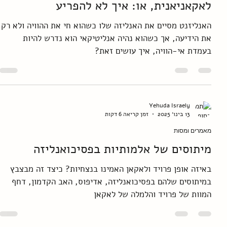
Yehuda Israely
13 בינו׳ 2025
זמן קריאה 8 דקות
מאמרים ומסות
מושג ההוויה בזן ובפסיכואנליזה
לאקאניאנית, או: איך לא להפריע
האנליזנט מסיים את האנליזה שלו כשהוא חי את ההוויה ולא רק
את הידיעה, אך כשהוא נהיה אנליטיקאי הוא נדרש להיות
בעמדת אי-הוויה, איך עושים זאת?
Yehuda Israely
13 בינו׳ 2025
זמן קריאה 6 דקות
מאמרים ומסות
מיתוסים של אלמותיות בפסיכואנליזה