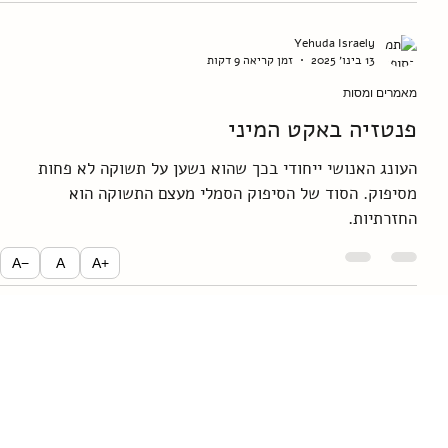
באיזה אופן פרויד ולאקאן האמינו בנצחיות? כיצד זה מבצבץ
במיתוסים שלהם בפסיכואנליזה, אדיפוס, האב הקדמון, דחף
המוות של פרויד והלמלה של לאקאן
Yehuda Israely
13 בינו׳ 2025
זמן קריאה 9 דקות
מאמרים ומסות
A−
A
A+
פנטזיה באקט המיני
העונג האנושי ייחודי בכך שהוא נשען על תשוקה לא פחות
מסיפוק. הסוד של הסיפוק הסמלי מעצם התשוקה הוא
החזרתיות.