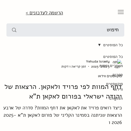
הרשמה לעדכונים >
כל הפוסטים
כל הפוסטים
Yehuda Israely
מאמרים ומסות
5 בנוב׳ 2025
זמן קריאה 1 דקות
ספרים
פוקאסטים ווידאו
פוקאסטים
דחף המוות לפי פרויד ולאקאן. הרצאות של
ווידאו
יהודה ישראלי בפורום לאקאן ת"א
English
כיצד רואים פרויד את לאקאן את דחף המוות? סדרה של ארבע
הרצאות שניתנה בסמינר הקליני של פורום לאקאן ת"א 2025-
2026 1
https://drive.google.com/file/d/1r1wC9fTqIDWrftiFF