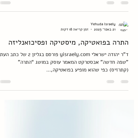
pV1n2QorYn-R5Iy/view 2
https://drive.google.com/file/d/1sqdqjsVK3sDO7aipa
3-G3lkD_qWDv8ny/view?usp=sharing 3
Yehuda Israely
https://drive.google.com/file/d/14DlBOCrGtIxz-
21 באפר׳ 2025
זמן קריאה 18 דקות
EmgEmZPrk8gjhO7YzQR/view?usp=sharing 4
התרה בפואטיקה, מיסטיקה ופסיכואנליזה
https://drive.google.com/file/d/1Nm0PTBibyjGifYeA
I0cUOZxt5mz6-UQU/view?usp=sharing
ד"ר יהודה ישראלי yisraely.com פורסם בגליון 2 של כתב העת
"שפה חדשה" אבסטרקט המאמר עוסק במושג “התרה”
(קתרזיס) כפי שהוא מופיע בפואטיקה,...