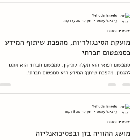
22.03.2016
כיצד מלווים את המתבגר בתהליך העברת האחריות ומה זה דורש
מההורה? הכרה בחוסר אונים
Yehuda Israely
13 בינו׳ 2025
זמן קריאה 13 דקות
מאמרים ומסות
מועקת הסינגולריות, מהפכת שיתוף המידע
כסמפטום חברתי
סמפטום רפואי הוא תקלה לתיקון. סמפטום חברתי הוא אתגר
להגמון. מהפכת שיתןף המידע היא סמפטום חברתי.