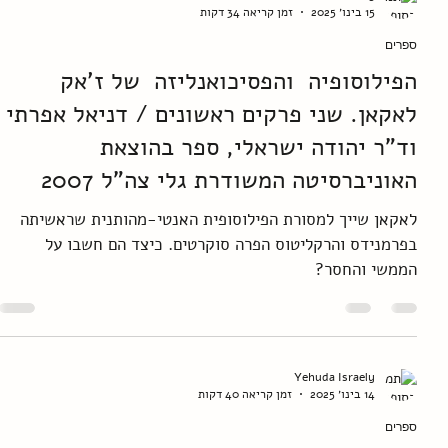
enunciation and the subject of the statement, are
they the same?
Yehuda Israely
15 בינו׳ 2025
זמן קריאה 34 דקות
ספרים
הפילוסופיה והפסיכואנליזה של ז'אק
לאקאן. שני פרקים ראשונים / דניאל אפרתי
וד"ר יהודה ישראלי, ספר בהוצאת
האוניברסיטה המשודרת גלי צה"ל 2007
לאקאן שייך למסורת הפילוסופית האנטי-מהותנית שראשיתה
בפרמנידס והרקליטוס הפרה סוקרטים. כיצד הם חשבו על
הממשי והחסר?