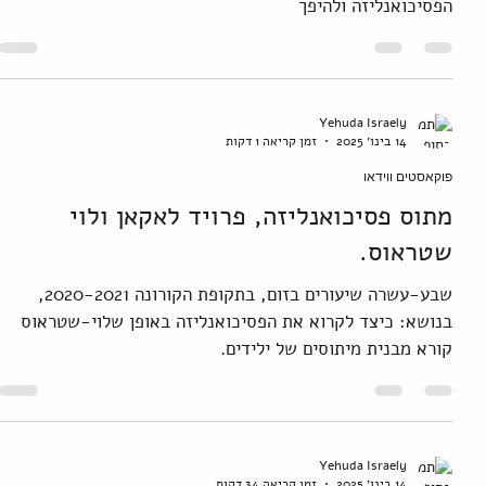
עריכה: ליטל קפלן. הקדמה ושני פרקים
ראשונים
הקדמה ושני פרקים מכתב יד "מיתוס פסיכואנליזה" שיצא
ברסלינג ב-2025 הספר עוסק בקריאה אנתרופםולוגית של
הפסיכואנליזה ולהיפך
Yehuda Israely
14 בינו׳ 2025
זמן קריאה 1 דקות
פוקאסטים ווידאו
מתוס פסיכואנליזה, פרויד לאקאן ולוי
שטראוס.
שבע-עשרה שיעורים בזום, בתקופת הקורונה 2020-2021,
בנושא: כיצד לקרוא את הפסיכואנליזה באופן שלוי-שטראוס