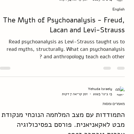
קורא מבנית מיתוסים של ילידים.
Yehuda Israely
14 בינו׳ 2025
זמן קריאה 34 דקות
English
The Myth of Psychoanalysis - Freud,
Lacan and Levi-Strauss
Read psychoanalysis as Levi-Strauss taught us to
read myths, structurally. What can psychoanalysis
and anthropology teach each other ?
Yehuda Israely