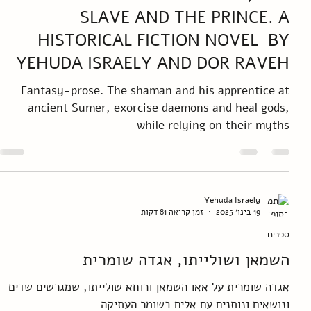
Yehuda Israely
26 בינו׳ 2025
זמן קריאה 134 דקות
English
MESOPOTAMIA -THE HEALER, THE
SLAVE AND THE PRINCE. A
HISTORICAL FICTION NOVEL BY
YEHUDA ISRAELY AND DOR RAVEH
Fantasy-prose. The shaman and his apprentice at
ancient Sumer, exorcise daemons and heal gods,
while relying on their myths
Yehuda Israely
19 בינו׳ 2025
זמן קריאה 81 דקות
ספרים