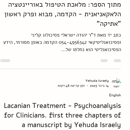
Yehuda Israely
14 בינו׳ 2025
זמן קריאה 40 דקות
ספרים
מתוך הספר: מלאכת הטיפול באוריינטציה
הלאקאניאנית - הקדמה, מבוא ופרק ראשון
"אתיקה"
כתב יד מאת ד"ר יהודה ישראלי פסיכולוג קליני
ופסיכואנליטיקאי 054-4956342 הקדמה באופן מסורתי, הידע
הפסיכואנליטי הוא נחלתו של...
Yehuda Israely
14 בינו׳ 2025
זמן קריאה 48 דקות